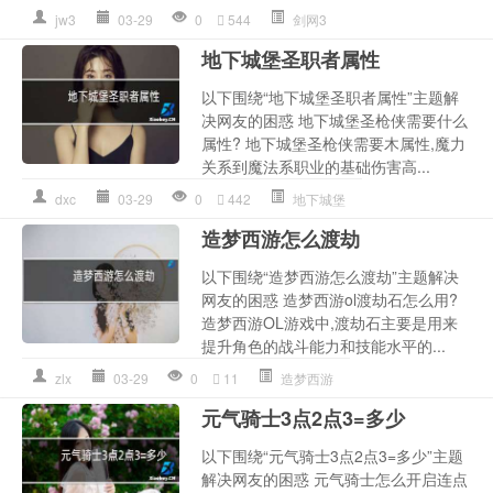
jw3
03-29
0
544
剑网3
地下城堡圣职者属性
以下围绕“地下城堡圣职者属性”主题解
决网友的困惑 地下城堡圣枪侠需要什么
属性? 地下城堡圣枪侠需要木属性,魔力
关系到魔法系职业的基础伤害高...
dxc
03-29
0
442
地下城堡
造梦西游怎么渡劫
以下围绕“造梦西游怎么渡劫”主题解决
网友的困惑 造梦西游ol渡劫石怎么用?
造梦西游OL游戏中,渡劫石主要是用来
提升角色的战斗能力和技能水平的...
zlx
03-29
0
11
造梦西游
元气骑士3点2点3=多少
以下围绕“元气骑士3点2点3=多少”主题
解决网友的困惑 元气骑士怎么开启连点