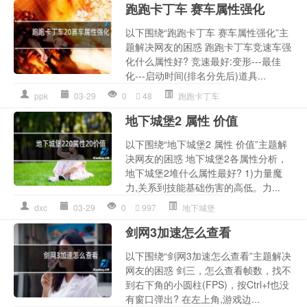
跑跑卡丁车 赛车属性强化
以下围绕“跑跑卡丁车 赛车属性强化”主
题解决网友的困惑 跑跑卡丁车竞速车强
化什么属性好? 竞速最好:变形---最佳
化---启动时间(排名分先后)道具...
ppk
03-29
0
48
跑跑卡丁车
地下城堡2 属性 价值
以下围绕“地下城堡2 属性 价值”主题解
决网友的困惑 地下城堡2各属性分析，
地下城堡2堆什么属性最好? 1)力量魔
力,关系到技能基础伤害的高低。力...
dxc
03-29
0
997
地下城堡
剑网3加速怎么查看
以下围绕“剑网3加速怎么查看”主题解决
网友的困惑 剑三，怎么查看帧数，找不
到右下角的小圆柱(FPS)，按Ctrl+f也没
有窗口弹出? 在左上角,游戏边...