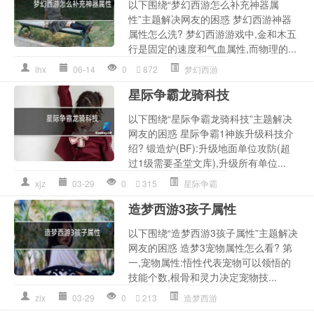
以下围绕“梦幻西游怎么补充神器属
性”主题解决网友的困惑 梦幻西游神器
属性怎么洗? 梦幻西游游戏中,金和木五
行是固定的速度和气血属性,而物理的...
lhx
06-14
0
872
梦幻西游
星际争霸龙骑科技
以下围绕“星际争霸龙骑科技”主题解决
网友的困惑 星际争霸1神族升级科技介
绍? 锻造炉(BF):升级地面单位攻防(超
过1级需要圣堂文库),升级所有单位...
xjz
03-29
0
315
星际争霸
造梦西游3孩子属性
以下围绕“造梦西游3孩子属性”主题解决
网友的困惑 造梦3宠物属性怎么看? 第
一,宠物属性:悟性代表宠物可以领悟的
技能个数,根骨和灵力决定宠物技...
zlx
03-29
0
213
造梦西游