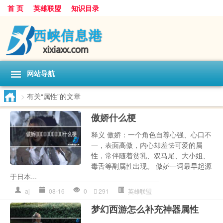
首 页
英雄联盟
知识目录
网站导航
>
有关“属性”的文章
傲娇‌‌‌‌‌‌‌‌‌‌什么梗
释义 傲娇：一个角色自尊心强、心口不
一，表面高傲，内心却羞怯可爱的属
性，常伴随着贫乳、双马尾、大小姐、
毒舌等副属性出现。 傲娇一词最早起源
于日本...
aj‌
08-16
0
291
英雄联盟
梦幻西游怎么补充神器属性