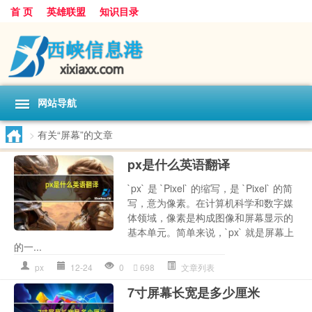
首 页
英雄联盟
知识目录
网站导航
>
有关“屏幕”的文章
px是什么英语翻译
`px` 是 `Pixel` 的缩写，是 `Pixel` 的简
写，意为像素。在计算机科学和数字媒
体领域，像素是构成图像和屏幕显示的
基本单元。简单来说，`px` 就是屏幕上
的一...
px
12-24
0
698
文章列表
7寸屏幕长宽是多少厘米