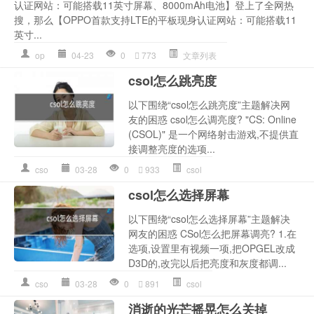
认证网站：可能搭载11英寸屏幕、8000mAh电池】登上了全网热
搜，那么【OPPO首款支持LTE的平板现身认证网站：可能搭载11
英寸...
op
04-23
0
773
文章列表
csol怎么跳亮度
以下围绕“csol怎么跳亮度”主题解决网
友的困惑 csol怎么调亮度? "CS: Online
(CSOL)" 是一个网络射击游戏,不提供直
接调整亮度的选项...
cso
03-28
0
933
csol
csol怎么选择屏幕
以下围绕“csol怎么选择屏幕”主题解决
网友的困惑 CSol怎么把屏幕调亮? 1.在
选项,设置里有视频一项,把OPGEL改成
D3D的,改完以后把亮度和灰度都调...
cso
03-28
0
891
csol
消逝的光芒摇晃怎么关掉