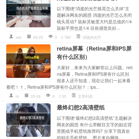
以下围绕“消逝的光芒摇晃怎么关掉”主
题解决网友的困惑 消逝的光芒怎么关闭
镜头晃动? 鼠标灵敏度大约是总值的1/4
鼠标平滑也是1/4 目前感觉良好...
xsd
03-25
0
780
消逝的光芒
retina屏幕（Retina屏和IPS屏
有什么区别）
大家好，来来为大家解答以上问题。reti
na屏幕，Retina屏和IPS屏有什么区别
很多人还不知道，现在让我们一起来看
看吧！ 1，Retina屏和IPS屏有什么区别？：ips...
re
03-24
0
30
文章列表
最终幻想2高清壁纸
以下围绕“最终幻想2高清壁纸”主题解决
网友的困惑 有什么带醒目文字的励志背
景图或手机壁纸推荐吗? 分享下我喜欢
的励志手机壁纸。 图片来自网络...