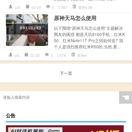
zzh
03-24
0
587
最终幻想
原神天马怎么使用
以下围绕“原神天马怎么使用”主题解决
网友的困惑 都是天玑8100手机，红米K
50、红米Note11T Pro之间如何选? 我
个人是强烈推荐红米K50的,当然,要...
yst
02-20
0
678
原神ol
下一页
☚
公告