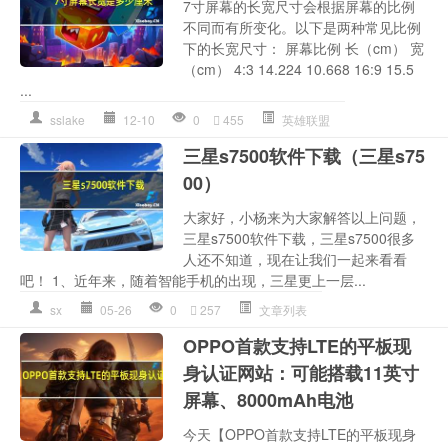
7寸屏幕的长宽尺寸会根据屏幕的比例
不同而有所变化。以下是两种常见比例
下的长宽尺寸： 屏幕比例 长（cm） 宽
（cm） 4:3 14.224 10.668 16:9 15.5
...
sslake
12-10
0
455
英雄联盟
三星s7500软件下载（三星s75
00）
大家好，小杨来为大家解答以上问题，
三星s7500软件下载，三星s7500很多
人还不知道，现在让我们一起来看看
吧！ 1、近年来，随着智能手机的出现，三星更上一层...
sx
05-26
0
257
文章列表
OPPO首款支持LTE的平板现
身认证网站：可能搭载11英寸
屏幕、8000mAh电池
今天【OPPO首款支持LTE的平板现身