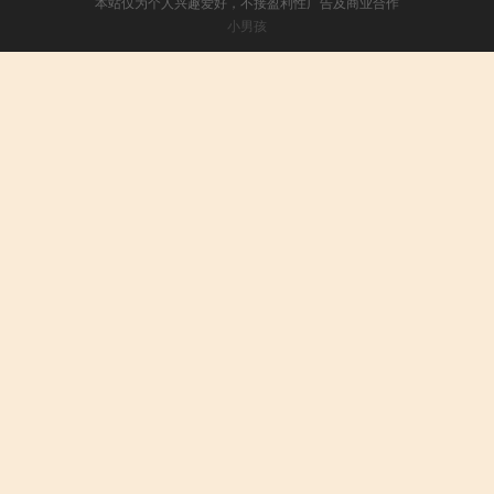
本站仅为个人兴趣爱好，不接盈利性广告及商业合作
小男孩