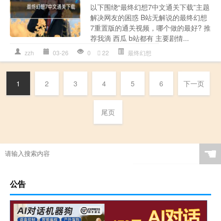
以下围绕“最终幻想7中文通关下载”主题
解决网友的困惑 B站无解说的最终幻想
7重置版的通关视频，哪个做的最好? 推
荐我滴 西瓜 b站都有 主要剧情...
zzh
03-26
0
22
最终幻想
1
2
3
4
5
6
下一页
尾页
☚
公告