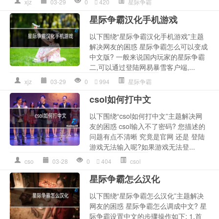
xjz
03-29
0
420
星际争霸
星际争霸汉化手机游戏
以下围绕“星际争霸汉化手机游戏”主题
解决网友的困惑 星际争霸怎么可以变成
中文版? 一般来说国内玩家的星际争霸
二,可以通过登陆网易暴雪客户端,...
xjz
03-29
0
994
星际争霸
csol如何打中文
以下围绕“csol如何打中文”主题解决网
友的困惑 csol输入不了密码? 您描述的
问题有点不清晰 究竟是官网 还是 登陆
游戏无法输入呢?如果游戏无法登...
cso
03-28
0
404
csol
星际争霸怎么汉化
以下围绕“星际争霸怎么汉化”主题解决
网友的困惑 星际争霸怎么调成中文? 星
际争霸设置中文的步骤操作如下: 1.首