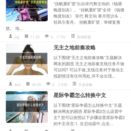
“挂帆重旷望”出自宋代释文珦的《钱塘
晚渡别友》。 “挂帆重旷望”全诗 《钱塘
晚渡别友》 宋代 释文珦 寒月照沙头，
轻风引客舟。 挂帆重旷望，举櫂复夷
犹。 地...
jzg
11-22
0
731
英雄联盟
无主之地前奏攻略
以下围绕“无主之地前奏攻略”主题解决
网友的困惑 无主之地前奏支线任务不做
可以吗? 可以不做,支线任务对于推动主
线剧情没有任何用处,并不会出现...
wzz
04-25
0
533
手游攻略
星际争霸怎么转换中文
以下围绕“星际争霸怎么转换中文”主题
解决网友的困惑 星际争霸2怎么设置中
文? 您可以按照以下步骤设置星际争霸2
的中文语言:1. 在启动器中,点击...