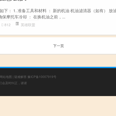
下： 1. 准备工具和材料 ： 新的机油 机油滤清器（如有） 放
确保摩托车冷却 ： 在换机油之前，...
812
英雄联盟
下一页
网站地图
|
疑难解答
豫ICP备10007919号
，我们会及时纠正，谢谢