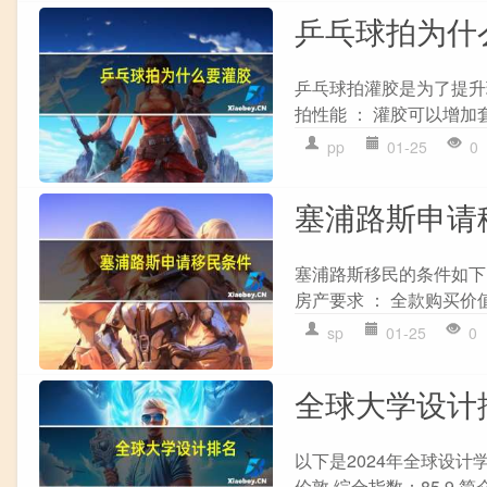
乒乓球拍为什
乒乓球拍灌胶是为了提升
拍性能 ： 灌胶可以增加
pp
01-25
0
塞浦路斯申请
塞浦路斯移民的条件如下： 
房产要求 ： 全款购买价
sp
01-25
0
全球大学设计
以下是2024年全球设计学专业
伦敦 综合指数：85.9 简