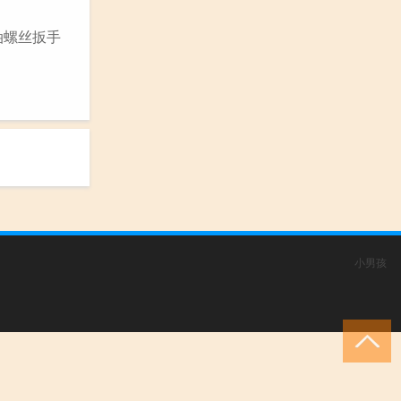
油螺丝扳手
小男孩