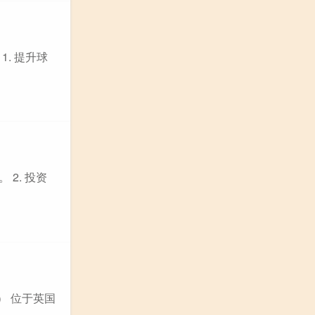
. 提升球
2. 投资
t） 位于英国