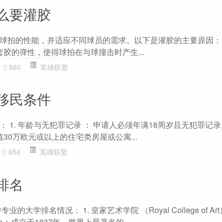
么要灌胶
球拍的性能，并适应不同球员的需求。以下是灌胶的主要原因： 1
套胶的弹性，使得球拍在与球撞击时产生...
860
英雄联盟
移民条件
1. 年龄与无犯罪记录 ： 申请人必须年满18周岁且无犯罪记录。 
值30万欧元或以上的住宅类房屋或公寓...
654
英雄联盟
排名
的大学排名情况： 1. 皇家艺术学院 （Royal College of Ar
介：成立于1837年，世界上最著名的...