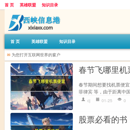
首 页
英雄联盟
知识目录
首 页
英雄联盟
知识目录
✉
为您打开互联网世界的窗户
春节飞哪里机
春节期间想要找机票便宜的
菲律宾 等，由于距离中国较
cj
01-25
0
股票必看的书