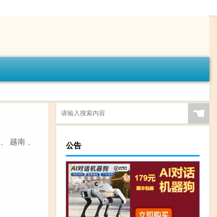
☚
、 越南 、
公告