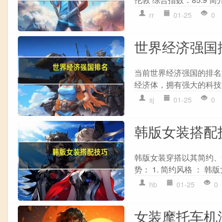
rr
01-25
0
世界经济强国
当前世界经济强国的排名如
经济体，拥有强大的科技和金融
sj
01-25
0
韩版女装搭配
韩版女装穿搭以其简约、
势： 1. 简约风格 ： 
hb
01-25
0
女装摩托车机