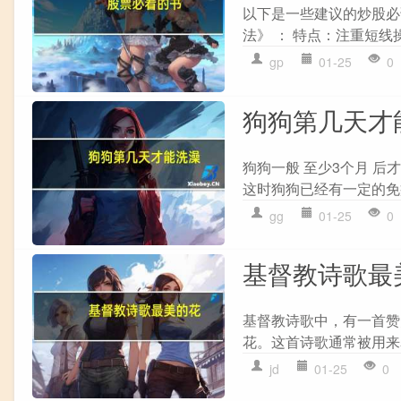
以下是一些建议的炒股必
法》 ： 特点：注重短线
gp
01-25
0
狗狗第几天才
狗狗一般 至少3个月 后
这时狗狗已经有一定的免疫力
gg
01-25
0
基督教诗歌最
基督教诗歌中，有一首赞
花。这首诗歌通常被用来
jd
01-25
0