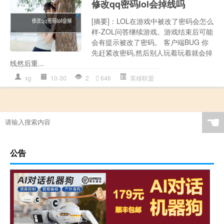
修改qq密码lol会掉线吗
[摘要]：LOL在游戏中被改了密码会怎么
样-ZOL问答继续游戏。游戏结束后可能
会有提示被改了密码。 客户端BUG 你
先赶紧改密码,然后别人玩着玩着就会掉
线然后重...
xg
10-30
2
646
英雄联盟
☚
公告