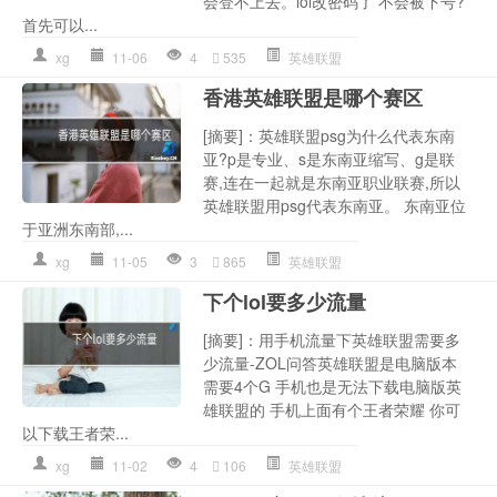
会登不上去。lol改密码了 不会被下号?
首先可以...
xg
11-06
4
535
英雄联盟
香港英雄联盟是哪个赛区
[摘要]：英雄联盟psg为什么代表东南
亚?p是专业、s是东南亚缩写、g是联
赛,连在一起就是东南亚职业联赛,所以
英雄联盟用psg代表东南亚。 东南亚位
于亚洲东南部,...
xg
11-05
3
865
英雄联盟
下个lol要多少流量
[摘要]：用手机流量下英雄联盟需要多
少流量-ZOL问答英雄联盟是电脑版本
需要4个G 手机也是无法下载电脑版英
雄联盟的 手机上面有个王者荣耀 你可
以下载王者荣...
xg
11-02
4
106
英雄联盟