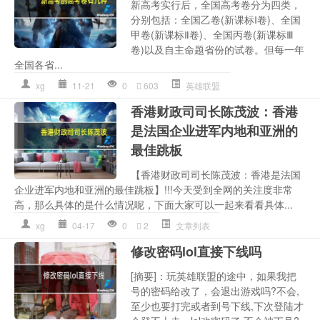
新高考实行后，全国高考卷分为四类，
分别包括：全国乙卷(新课标Ⅰ卷)、全国
甲卷(新课标Ⅱ卷)、全国丙卷(新课标Ⅲ
卷)以及自主命题省份的试卷。但每一年
全国各省...
xg
11-21
0
603
英雄联盟
香港财政司司长陈茂波：香港
是法国企业进军内地和亚洲的
最佳跳板
【香港财政司司长陈茂波：香港是法国
企业进军内地和亚洲的最佳跳板】!!!今天受到全网的关注度非常
高，那么具体的是什么情况呢，下面大家可以一起来看看具体...
xg
04-17
0
2
文章列表
修改密码lol直接下线吗
[摘要]：玩英雄联盟的途中，如果我把
号的密码给改了，会退出游戏吗?不会,
至少也要打完或者到号下线,下次登陆才