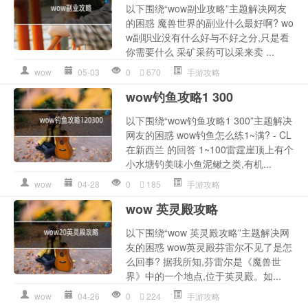
以下围绕“wow副业攻略”主题解决网友
的困惑 魔兽世界的副业什么最好啊? wo
w副职业没有什么好与不好之分,只是看
你需要什么 采矿采药可以采来卖 ...
wow
05-03
0
670
手游攻略
wow钓鱼攻略1 300
以下围绕“wow钓鱼攻略1 300”主题解决
网友的困惑 wow钓鱼怎么练1~满? - CL
在新西兰 的回答 1~100雷霆崖顶上有个
小水塘钓美味小鱼泥鳅之类,有机...
wow
04-28
0
185
手游攻略
wow 英灵殿攻略
以下围绕“wow 英灵殿攻略”主题解决网
友的困惑 wow英灵殿芬雷尔不见了是怎
么回事? 据我所知,芬雷尔是《魔兽世
界》中的一个地点,位于英灵殿。如...
wow
04-26
0
224
手游攻略