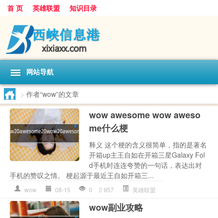
首 页
英雄联盟
知识目录
网站导航
>
作者“wow”的文章
wow awesome wow aweso
me什么梗
释义 这个梗的含义很简单，指的是著名
开箱up主王自如在开箱三星Galaxy Fol
d手机时连连夸赞的一句话，表达出对
手机的赞叹之情。 梗起源于最近王自如开箱三...
wow
08-15
0
957
英雄联盟
wow副业攻略