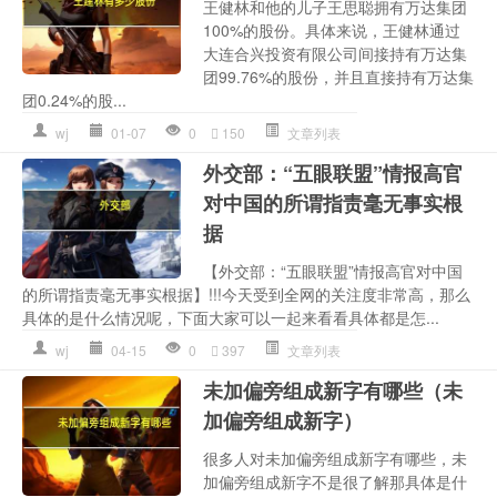
王健林和他的儿子王思聪拥有万达集团
100%的股份。具体来说，王健林通过
大连合兴投资有限公司间接持有万达集
团99.76%的股份，并且直接持有万达集
团0.24%的股...
wj
01-07
0
150
文章列表
外交部：“五眼联盟”情报高官
对中国的所谓指责毫无事实根
据
【外交部：“五眼联盟”情报高官对中国
的所谓指责毫无事实根据】!!!今天受到全网的关注度非常高，那么
具体的是什么情况呢，下面大家可以一起来看看具体都是怎...
wj
04-15
0
397
文章列表
未加偏旁组成新字有哪些（未
加偏旁组成新字）
很多人对未加偏旁组成新字有哪些，未
加偏旁组成新字不是很了解那具体是什