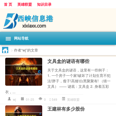
首 页
英雄联盟
知识目录
网站导航
>
作者“wj”的文章
文具盒的谜语有哪些
关于文具盒的谜语，这里有一些例子：
1. 一个房子一个家!破坏了计划生育不犯
法!胖子，瘦子!高矮!白黑聚聚有! （猜一
文具） —— 谜底：文具盒 2. 身着五彩
衣，...
wj
01-25
0
549
英雄联盟
王建林有多少股份