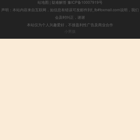
站地图
|
疑难解答
豫ICP备10007919号
声明：本站内容来自互联网，如信息有错误可发邮件到f_fb#foxmail.com说明，我们
会及时纠正，谢谢
本站仅为个人兴趣爱好，不接盈利性广告及商业合作
小男孩