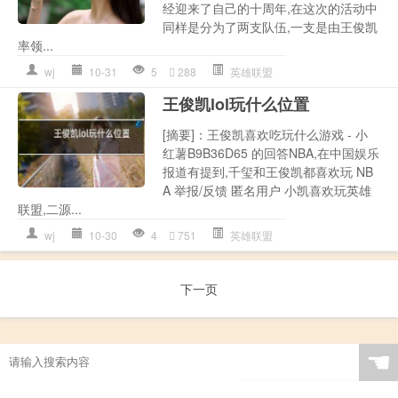
经迎来了自己的十周年,在这次的活动中
同样是分为了两支队伍,一支是由王俊凯
率领...
wj
10-31
5
288
英雄联盟
王俊凯lol玩什么位置
[摘要]：王俊凯喜欢吃玩什么游戏 - 小
红薯B9B36D65 的回答NBA,在中国娱乐
报道有提到,千玺和王俊凯都喜欢玩 NB
A 举报/反馈 匿名用户 小凯喜欢玩英雄
联盟,二源...
wj
10-30
4
751
英雄联盟
下一页
☚