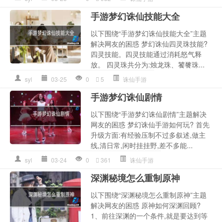
手游梦幻诛仙技能大全
以下围绕“手游梦幻诛仙技能大全”主题
解决网友的困惑 梦幻诛仙四灵珠技能?
四灵技能。四灵技能通过消耗怒气释
放。 四灵珠共分为:烛龙珠、饕餮珠...
syl
03-25
0
5
诛仙手游
手游梦幻诛仙剧情
以下围绕“手游梦幻诛仙剧情”主题解决
网友的困惑 梦幻诛仙手游如何玩? 首先
升级方面:有经验压制不过多叙述,做主
线,清日常,闲时挂挂野,差不多能...
syl
03-24
0
361
诛仙手游
深渊秘境怎么重制原神
以下围绕“深渊秘境怎么重制原神”主题
解决网友的困惑 原神如何深渊回顾?
1、前往深渊的一个条件,就是要达到等