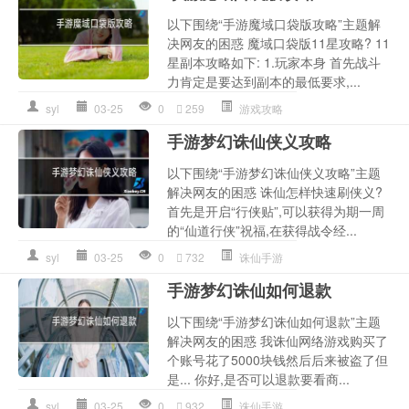
以下围绕“手游魔域口袋版攻略”主题解
决网友的困惑 魔域口袋版11星攻略? 11
星副本攻略如下: 1.玩家本身 首先战斗
力肯定是要达到副本的最低要求,...
syl
03-25
0
259
游戏攻略
手游梦幻诛仙侠义攻略
以下围绕“手游梦幻诛仙侠义攻略”主题
解决网友的困惑 诛仙怎样快速刷侠义?
首先是开启“行侠贴”,可以获得为期一周
的“仙道行侠”祝福,在获得战令经...
syl
03-25
0
732
诛仙手游
手游梦幻诛仙如何退款
以下围绕“手游梦幻诛仙如何退款”主题
解决网友的困惑 我诛仙网络游戏购买了
个账号花了5000块钱然后后来被盗了但
是... 你好,是否可以退款要看商...
syl
03-25
0
932
诛仙手游