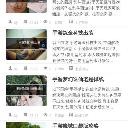
网友的困惑 乱斗西游2平民最强阵容20
22推荐? 在乱斗西游2中,平民玩家可以
组建一支强大的阵容。推荐的阵容...
syl
04-28
0
851
手游攻略
手游炼金科技出装
以下围绕“手游炼金科技出装”主题解决
网友的困惑 lol手游炼金最强出装? 2、
杀人戒+复用型药水:杀人戒叠加起来拥
有很强的属性,复用型药水能够保...
syl
03-28
0
299
出装教程
手游梦幻诛仙老是掉线
以下围绕“手游梦幻诛仙老是掉线”主题
解决网友的困惑 我玩诛仙为何任务显示
不出来,触发任务时就会掉线 楼上真是
开玩笑,如果他玩了私服之后文件...
syl
03-26
0
638
诛仙手游
手游魔域口袋版攻略