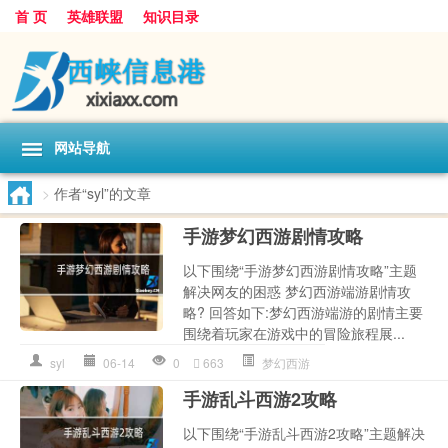
首 页
英雄联盟
知识目录
网站导航
>
作者“syl”的文章
手游梦幻西游剧情攻略
以下围绕“手游梦幻西游剧情攻略”主题
解决网友的困惑 梦幻西游端游剧情攻
略? 回答如下:梦幻西游端游的剧情主要
围绕着玩家在游戏中的冒险旅程展...
syl
06-14
0
663
梦幻西游
手游乱斗西游2攻略
以下围绕“手游乱斗西游2攻略”主题解决