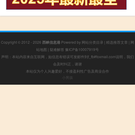
Copyright © 2012 - 2026
西峡信息港
Powered by
网站分类目录
|
精选推荐文章
|
网
站地图
|
疑难解答
豫ICP备10007919号
声明：本站内容来自互联网，如信息有错误可发邮件到f_fb#foxmail.com说明，我们
会及时纠正，谢谢
本站仅为个人兴趣爱好，不接盈利性广告及商业合作
小男孩