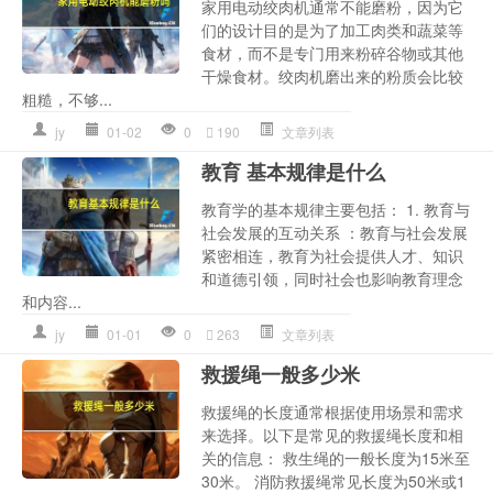
家用电动绞肉机通常不能磨粉，因为它
们的设计目的是为了加工肉类和蔬菜等
食材，而不是专门用来粉碎谷物或其他
干燥食材。绞肉机磨出来的粉质会比较
粗糙，不够...
jy
01-02
0
190
文章列表
教育 基本规律是什么
教育学的基本规律主要包括： 1. 教育与
社会发展的互动关系 ：教育与社会发展
紧密相连，教育为社会提供人才、知识
和道德引领，同时社会也影响教育理念
和内容...
jy
01-01
0
263
文章列表
救援绳一般多少米
救援绳的长度通常根据使用场景和需求
来选择。以下是常见的救援绳长度和相
关的信息： 救生绳的一般长度为15米至
30米。 消防救援绳常见长度为50米或1