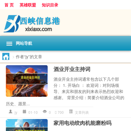
首 页
英雄联盟
知识目录
网站导航
>
作者“jy”的文章
酒业开业主持词
酒业开业主持词通常包含以下几个部
分： 1. 开场白 ： 欢迎词：对到场领
导、来宾和朋友的到来表示热烈欢迎和
感谢。 背景介绍：简要介绍酒业公司的
历史、愿景...
jy
01-10
0
700
文章列表
家用电动绞肉机能磨粉吗