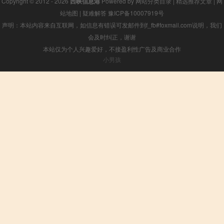
Copyright © 2012 - 2026
西峡信息港
Powered by
网站分类目录
|
精选推荐文章
|
网
站地图
|
疑难解答
豫ICP备10007919号
声明：本站内容来自互联网，如信息有错误可发邮件到f_fb#foxmail.com说明，我们
会及时纠正，谢谢
本站仅为个人兴趣爱好，不接盈利性广告及商业合作
小男孩