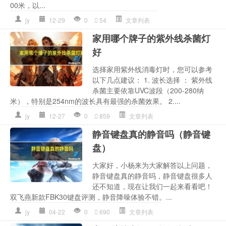
00米，以...
jy
12-29
0
54
文章列表
家用哪个牌子的紫外线杀菌灯
好
选择家用紫外线消毒灯时，您可以参考
以下几点建议： 1. 波长选择 ： 紫外线
杀菌主要依靠UVC波段（200-280纳
米），特别是254nm的波长具有最强的杀菌效果。 2....
jy
12-27
0
859
文章列表
静音键盘真的静音吗（静音键
盘）
大家好，小杨来为大家解答以上问题，
静音键盘真的静音吗，静音键盘很多人
还不知道，现在让我们一起来看看吧！
双飞燕新款FBK30键盘评测，静音降噪体验不错。...
jy
04-22
0
690
文章列表