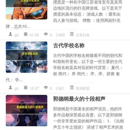
掼蛋是一种在中国江苏省淮安市及其周
边地区流行的扑克牌游戏。以下是关于
掼蛋的基本信息： 游戏人数 ：通常由
四人参与游戏。 牌数 ：使用两副扑克
牌，总共10...
gd
01-09
0
983
文章列表
古代学校名称
古代中国的学校名称随着不同的朝代和
时期有所变化，以下是一些主要的古代
学校名称及其对应的时代背景： 夏代：
校 商代： 庠 周代： 序、庠、辟雍 秦
代： 学...
gd
12-27
0
821
英雄联盟
郭德纲最火的十段相声
郭德纲是中国著名的相声演员，他的许
多作品都深受观众喜爱。以下是郭德纲
一些非常受欢迎的相声作品： 1. 《论相
声五十年之现状》 讲述了相声艺术的发