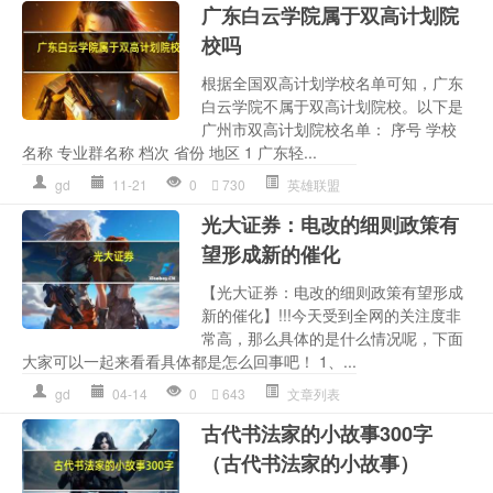
广东白云学院属于双高计划院
校吗
根据全国双高计划学校名单可知，广东
白云学院不属于双高计划院校。以下是
广州市双高计划院校名单： 序号 学校
名称 专业群名称 档次 省份 地区 1 广东轻...
gd
11-21
0
730
英雄联盟
光大证券：电改的细则政策有
望形成新的催化
【光大证券：电改的细则政策有望形成
新的催化】!!!今天受到全网的关注度非
常高，那么具体的是什么情况呢，下面
大家可以一起来看看具体都是怎么回事吧！ 1、...
gd
04-14
0
643
文章列表
古代书法家的小故事300字
（古代书法家的小故事）