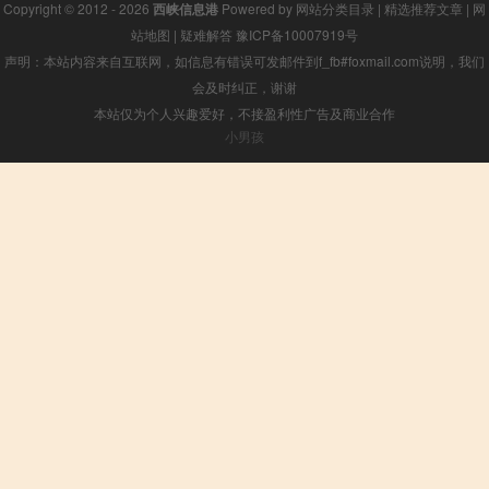
Copyright © 2012 - 2026
西峡信息港
Powered by
网站分类目录
|
精选推荐文章
|
网
站地图
|
疑难解答
豫ICP备10007919号
声明：本站内容来自互联网，如信息有错误可发邮件到f_fb#foxmail.com说明，我们
会及时纠正，谢谢
本站仅为个人兴趣爱好，不接盈利性广告及商业合作
小男孩