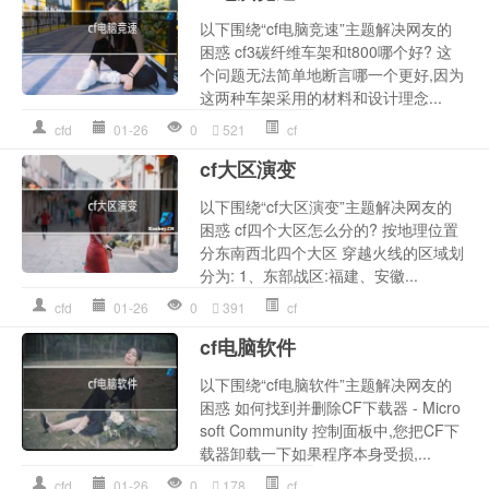
以下围绕“cf电脑竞速”主题解决网友的
困惑 cf3碳纤维车架和t800哪个好? 这
个问题无法简单地断言哪一个更好,因为
这两种车架采用的材料和设计理念...
cfd
01-26
0
521
cf
cf大区演变
以下围绕“cf大区演变”主题解决网友的
困惑 cf四个大区怎么分的? 按地理位置
分东南西北四个大区 穿越火线的区域划
分为: 1、东部战区:福建、安徽...
cfd
01-26
0
391
cf
cf电脑软件
以下围绕“cf电脑软件”主题解决网友的
困惑 如何找到并删除CF下载器 - Micro
soft Community 控制面板中,您把CF下
载器卸载一下如果程序本身受损,...
cfd
01-26
0
178
cf