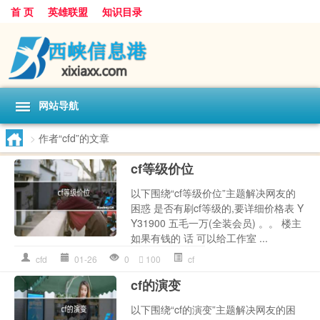
首 页
英雄联盟
知识目录
网站导航
>
作者“cfd”的文章
cf等级价位
以下围绕“cf等级价位”主题解决网友的
困惑 是否有刷cf等级的,要详细价格表 Y
Y31900 五毛一万(全装会员) 。。 楼主
如果有钱的 话 可以给工作室 ...
cfd
01-26
0
100
cf
cf的演变
以下围绕“cf的演变”主题解决网友的困