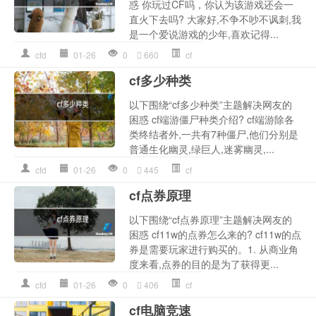
惑 你玩过CF吗，你认为该游戏还会一
直火下去吗? 大家好,不争不吵不讽刺,我
是一个爱说游戏的少年,喜欢记得...
cfd
01-26
0
660
cf
cf多少种类
以下围绕“cf多少种类”主题解决网友的
困惑 cf端游僵尸种类介绍? cf端游除各
类终结者外,一共有7种僵尸,他们分别是
普通生化幽灵,绿巨人,迷雾幽灵,...
cfd
01-26
0
445
cf
cf点券原理
以下围绕“cf点券原理”主题解决网友的
困惑 cf11w的点券怎么来的? cf11w的点
券是需要玩家进行购买的。1. 从商业角
度来看,点券的目的是为了获得更...
cfd
01-26
0
406
cf
cf电脑竞速