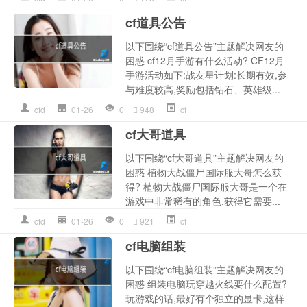
cf道具公告
以下围绕“cf道具公告”主题解决网友的
困惑 cf12月手游有什么活动? CF12月
手游活动如下:战友星计划:长期有效,参
与难度较高,奖励包括钻石、英雄级...
cfd
01-26
0
948
cf
cf大哥道具
以下围绕“cf大哥道具”主题解决网友的
困惑 植物大战僵尸国际服大哥怎么获
得? 植物大战僵尸国际服大哥是一个在
游戏中非常稀有的角色,获得它需要...
cfd
01-26
0
921
cf
cf电脑组装
以下围绕“cf电脑组装”主题解决网友的
困惑 组装电脑玩穿越火线要什么配置?
玩游戏的话,最好有个独立的显卡,这样