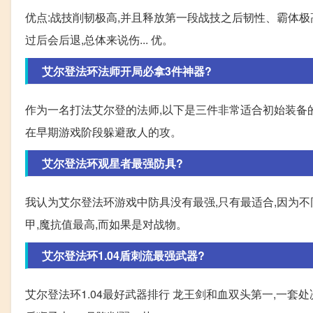
优点:战技削韧极高,并且释放第一段战技之后韧性、霸体极高
过后会后退,总体来说伤... 优。
艾尔登法环法师开局必拿3件神器?
作为一名打法艾尔登的法师,以下是三件非常适合初始装备的
在早期游戏阶段躲避敌人的攻。
艾尔登法环观星者最强防具?
我认为艾尔登法环游戏中防具没有最强,只有最适合,因为
甲,魔抗值最高,而如果是对战物。
艾尔登法环1.04盾刺流最强武器?
艾尔登法环1.04最好武器排行 龙王剑和血双头第一,一套处决,