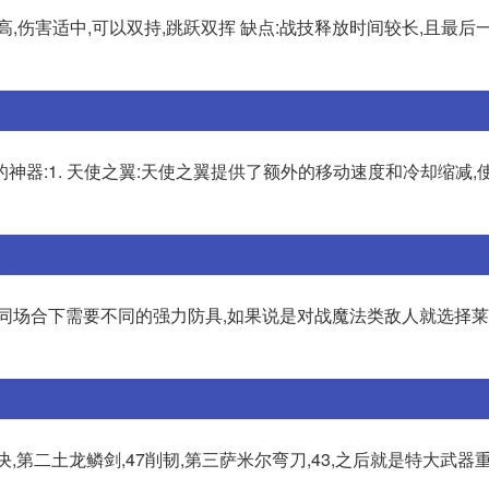
,伤害适中,可以双持,跳跃双挥 缺点:战技释放时间较长,且最后
神器:1. 天使之翼:天使之翼提供了额外的移动速度和冷却缩减,
不同场合下需要不同的强力防具,如果说是对战魔法类敌人就选择
第二土龙鳞剑,47削韧,第三萨米尔弯刀,43,之后就是特大武器重击,