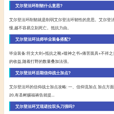
艾尔登法环削韧什么意思?
艾尔登法环削韧就是削弱艾尔登法环韧性的意思。艾尔登法
慢,越不容易立刻死亡。抵抗力由。
艾尔登法环法师毕业装备搭配?
毕业装备:符文大剑+抵抗之靴+噬神之书+痛苦面具+不祥
的收益,随着打野的数量叠加法强。
艾尔登法环后期信仰战士加点?
艾尔登法环的信仰战士加点攻略: 一、信仰流加点 加点方面:
20,有圣树赐福祷告就提...
艾尔登法环艾琉诺拉双头刀强吗?