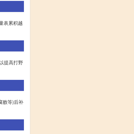
量表累积越
可以提高打野
腐败等)后补