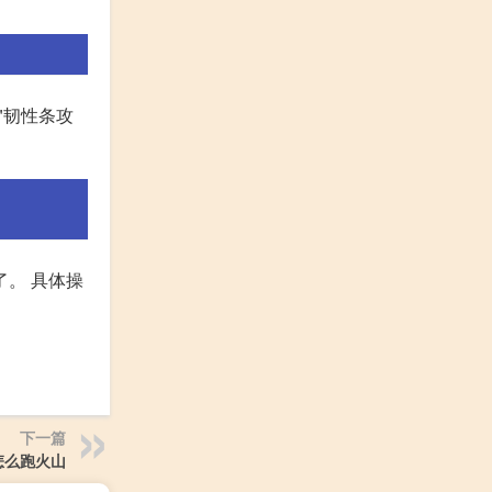
"韧性条攻
了。 具体操
下一篇
怎么跑火山