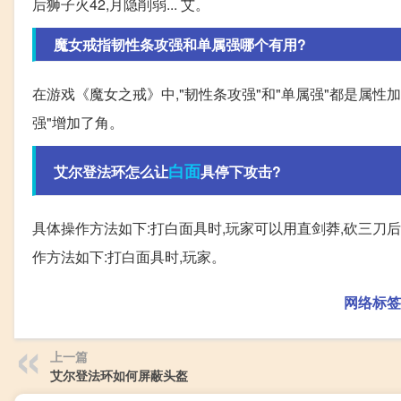
后狮子火42,月隐削弱... 艾。
魔女戒指韧性条攻强和单属强哪个有用?
在游戏《魔女之戒》中,"韧性条攻强"和"单属强"都是属性
强"增加了角。
白面
艾尔登法环怎么让
具停下攻击?
具体操作方法如下:打白面具时,玩家可以用直剑莽,砍三刀
作方法如下:打白面具时,玩家。
网络标签
上一篇
艾尔登法环如何屏蔽头盔