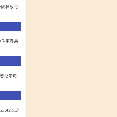
一段释放完
使你更容易
莱恩尼尔铠
42.5,之