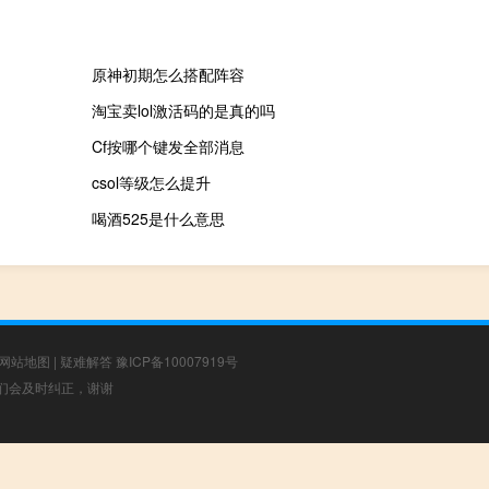
原神初期怎么搭配阵容
淘宝卖lol激活码的是真的吗
Cf按哪个键发全部消息
csol等级怎么提升
喝酒525是什么意思
网站地图
|
疑难解答
豫ICP备10007919号
，我们会及时纠正，谢谢