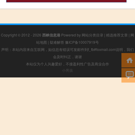
Copyright © 2012 - 2026
西峡信息港
Powered by
网站分类目录
|
精选推荐文章
|
网
站地图
|
疑难解答
豫ICP备10007919号
声明：本站内容来自互联网，如信息有错误可发邮件到f_fb#foxmail.com说明，我们
会及时纠正，谢谢
本站仅为个人兴趣爱好，不接盈利性广告及商业合作
小男孩