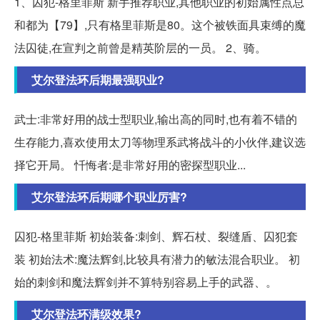
1、囚犯-格里菲斯 新手推荐职业,其他职业的初始属性点总
和都为【79】,只有格里菲斯是80。这个被铁面具束缚的魔
法囚徒,在宣判之前曾是精英阶层的一员。 2、骑。
艾尔登法环后期最强职业?
武士:非常好用的战士型职业,输出高的同时,也有着不错的
生存能力,喜欢使用太刀等物理系武将战斗的小伙伴,建议选
择它开局。 忏悔者:是非常好用的密探型职业...
艾尔登法环后期哪个职业厉害?
囚犯-格里菲斯 初始装备:刺剑、辉石杖、裂缝盾、囚犯套
装 初始法术:魔法辉剑,比较具有潜力的敏法混合职业。 初
始的刺剑和魔法辉剑并不算特别容易上手的武器、。
艾尔登法环满级效果?