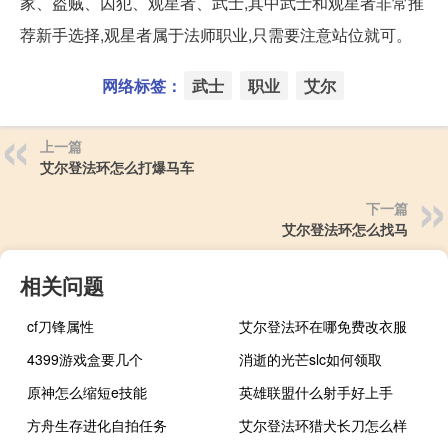
家、盗贼、囚犯、观星者、武士,其中武士和观星者非常推
荐新手选择,观星者属于法师职业,只需要注意站位就可。
网络标签：
武士
职业
艾尔
上一篇
艾尔登法环怎么打爆马车
下一篇
艾尔登法环怎么找马
相关问题
cf刀锋属性
艾尔登法环在哪免费改衣服
4399游戏盒要几个
消逝的光芒slc如何领取
原神怎么缩短e技能
英雄联盟什么射手好上手
方舟生存进化自拍任务
艾尔登法环猎犬长刀怎么样