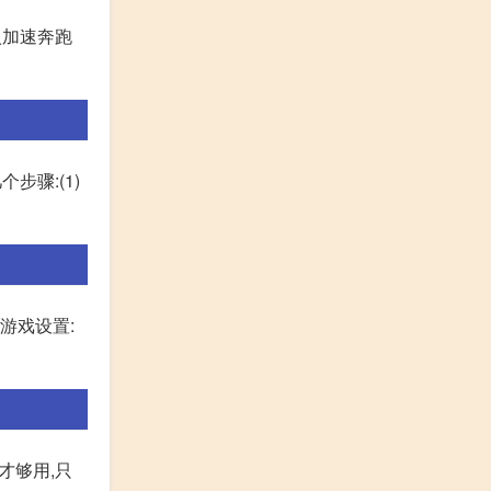
入加速奔跑
步骤:(1)
游戏设置:
才够用,只