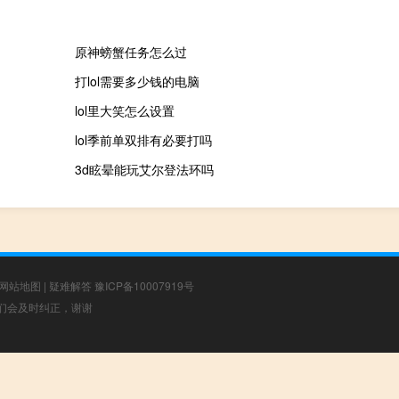
原神螃蟹任务怎么过
打lol需要多少钱的电脑
lol里大笑怎么设置
lol季前单双排有必要打吗
3d眩晕能玩艾尔登法环吗
网站地图
|
疑难解答
豫ICP备10007919号
，我们会及时纠正，谢谢