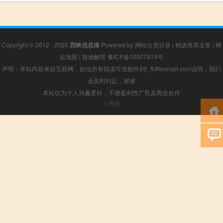
Copyright © 2012 - 2026
西峡信息港
Powered by
网站分类目录
|
精选推荐文章
|
网
站地图
|
疑难解答
豫ICP备10007919号
声明：本站内容来自互联网，如信息有错误可发邮件到f_fb#foxmail.com说明，我们
会及时纠正，谢谢
本站仅为个人兴趣爱好，不接盈利性广告及商业合作
小男孩