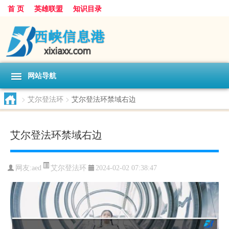
首 页
英雄联盟
知识目录
网站导航
>
艾尔登法环
>
艾尔登法环禁域右边
艾尔登法环禁域右边
艾尔登法环
网友:
aed
2024-02-02 07:38:47