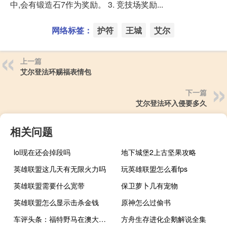
中,会有锻造石7作为奖励。 3. 竞技场奖励...
网络标签：
护符
王城
艾尔
上一篇
艾尔登法环赐福表情包
下一篇
艾尔登法环入侵要多久
相关问题
lol现在还会掉段吗
地下城堡2上古坚果攻略
英雄联盟这几天有无限火力吗
玩英雄联盟怎么看fps
英雄联盟需要什么宽带
保卫萝卜几有宠物
英雄联盟怎么显示击杀金钱
原神怎么过偷书
车评头条：福特野马在澳大利亚很受欢迎已下订单超过2000
方舟生存进化企鹅解说全集