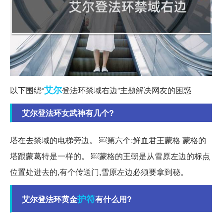
艾尔
以下围绕“
登法环禁域右边”主题解决网友的困惑
艾尔登法环女武神有几个?
塔在去禁域的电梯旁边。 ￼第六个:鲜血君王蒙格 蒙格的
塔跟蒙葛特是一样的。 ￼蒙格的王朝是从雪原左边的标点
位置处进去的,有个传送门,雪原左边必须要拿到秘。
护符
艾尔登法环黄金
有什么用?