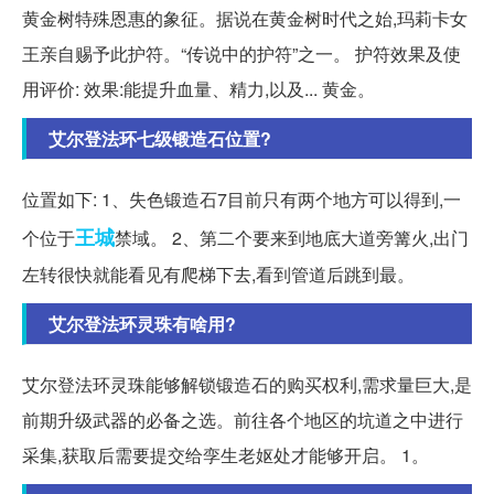
黄金树特殊恩惠的象征。据说在黄金树时代之始,玛莉卡女
王亲自赐予此护符。“传说中的护符”之一。 护符效果及使
用评价: 效果:能提升血量、精力,以及... 黄金。
艾尔登法环七级锻造石位置?
位置如下: 1、失色锻造石7目前只有两个地方可以得到,一
王城
个位于
禁域。 2、第二个要来到地底大道旁篝火,出门
左转很快就能看见有爬梯下去,看到管道后跳到最。
艾尔登法环灵珠有啥用?
艾尔登法环灵珠能够解锁锻造石的购买权利,需求量巨大,是
前期升级武器的必备之选。前往各个地区的坑道之中进行
采集,获取后需要提交给孪生老妪处才能够开启。 1。