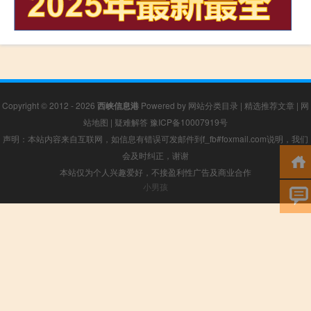
Copyright © 2012 - 2026
西峡信息港
Powered by
网站分类目录
|
精选推荐文章
|
网
站地图
|
疑难解答
豫ICP备10007919号
声明：本站内容来自互联网，如信息有错误可发邮件到f_fb#foxmail.com说明，我们
会及时纠正，谢谢
本站仅为个人兴趣爱好，不接盈利性广告及商业合作
小男孩