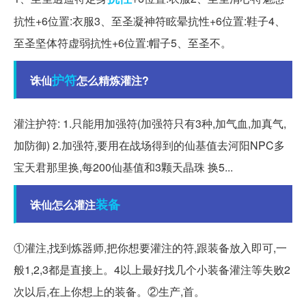
抗性+6位置:衣服3、至圣凝神符眩晕抗性+6位置:鞋子4、
至圣坚体符虚弱抗性+6位置:帽子5、至圣不。
护符
诛仙
怎么精炼灌注?
灌注护符: 1.只能用加强符(加强符只有3种,加气血,加真气,
加防御) 2.加强符,要用在战场得到的仙基值去河阳NPC多
宝天君那里换,每200仙基值和3颗天晶珠 换5...
装备
诛仙怎么灌注
①灌注,找到炼器师,把你想要灌注的符,跟装备放入即可,一
般1,2,3都是直接上。4以上最好找几个小装备灌注等失败2
次以后,在上你想上的装备。②生产,首。