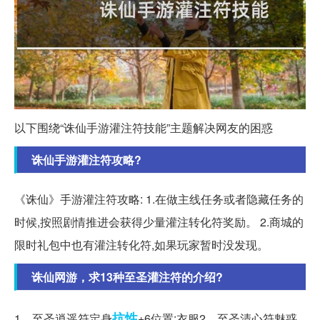
以下围绕“诛仙手游灌注符技能”主题解决网友的困惑
诛仙手游灌注符攻略?
《诛仙》手游灌注符攻略: 1.在做主线任务或者隐藏任务的
时候,按照剧情推进会获得少量灌注转化符奖励。 2.商城的
限时礼包中也有灌注转化符,如果玩家暂时没发现。
诛仙网游，求13种至圣灌注符的介绍?
抗性
1、至圣逍遥符定身
+6位置:衣服2、至圣清心符魅惑