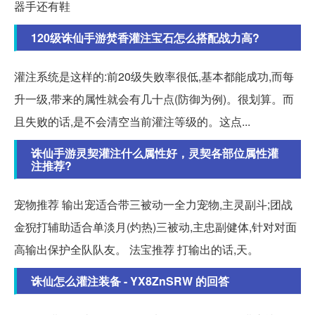
器手还有鞋
120级诛仙手游焚香灌注宝石怎么搭配战力高?
灌注系统是这样的:前20级失败率很低,基本都能成功,而每
升一级,带来的属性就会有几十点(防御为例)。很划算。而
且失败的话,是不会清空当前灌注等级的。这点...
诛仙手游灵契灌注什么属性好，灵契各部位属性灌
注推荐?
宠物推荐 输出宠适合带三被动一全力宠物,主灵副斗;团战
金猊打辅助适合单淡月(灼热)三被动,主忠副健体,针对对面
高输出保护全队队友。 法宝推荐 打输出的话,天。
诛仙怎么灌注装备 - YX8ZnSRW 的回答