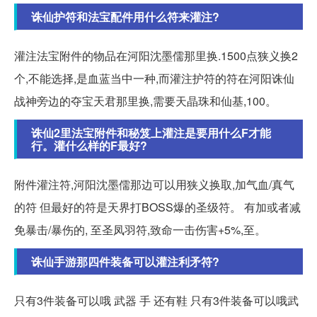
诛仙护符和法宝配件用什么符来灌注?
灌注法宝附件的物品在河阳沈墨儒那里换.1500点狭义换2
个,不能选择,是血蓝当中一种,而灌注护符的符在河阳诛仙
战神旁边的夺宝天君那里换,需要天晶珠和仙基,100。
诛仙2里法宝附件和秘笈上灌注是要用什么F才能
行。灌什么样的F最好?
附件灌注符,河阳沈墨儒那边可以用狭义换取,加气血/真气
的符 但最好的符是天界打BOSS爆的圣级符。 有加或者减
免暴击/暴伤的, 至圣凤羽符,致命一击伤害+5%,至。
诛仙手游那四件装备可以灌注利矛符?
只有3件装备可以哦 武器 手 还有鞋 只有3件装备可以哦武