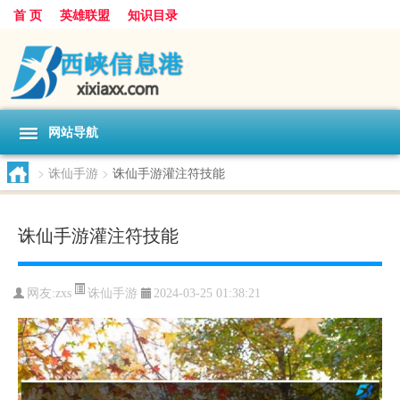
首 页
英雄联盟
知识目录
网站导航
>
诛仙手游
>
诛仙手游灌注符技能
诛仙手游灌注符技能
诛仙手游
网友:
zxs
2024-03-25 01:38:21