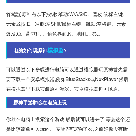
答:端游原神有以下按键: 移动:W/A/S/D、普攻:鼠标左键、
元素战技:E、冲刺:左Shift/鼠标右键、跳跃:空格键、元素
爆发:Q、背包栏:I、角色界面:K、地图:... 答:。
模拟器
电脑如何玩原神
?
可以通过以下步骤进行电脑可以通过模拟器玩原神首先需
要下载一个安卓模拟器,例如BlueStacks或NoxPlayer,然后
在模拟器里下载安装原神游戏。安卓模拟器也可以通。
原神手游肿么在电脑上玩
你就在电脑上搜索这个游戏,然后就可以进来了,等会这个还
是比较简单可以玩的。 宠物?有宠物了么,之前好像没有听