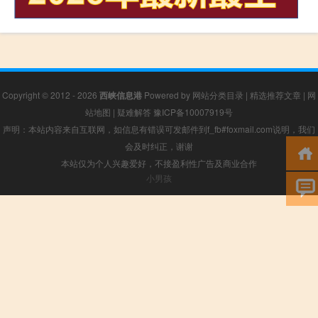
Copyright © 2012 - 2026
西峡信息港
Powered by
网站分类目录
|
精选推荐文章
|
网
站地图
|
疑难解答
豫ICP备10007919号
声明：本站内容来自互联网，如信息有错误可发邮件到f_fb#foxmail.com说明，我们
会及时纠正，谢谢
本站仅为个人兴趣爱好，不接盈利性广告及商业合作
小男孩