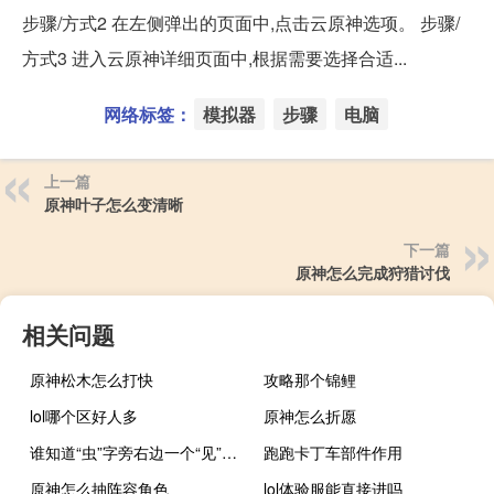
步骤/方式2 在左侧弹出的页面中,点击云原神选项。 步骤/
方式3 进入云原神详细页面中,根据需要选择合适...
网络标签：
模拟器
步骤
电脑
上一篇
原神叶子怎么变清晰
下一篇
原神怎么完成狩猎讨伐
相关问题
原神松木怎么打快
攻略那个锦鲤
lol哪个区好人多
原神怎么折愿
谁知道“虫”字旁右边一个“见”字读什么啊
跑跑卡丁车部件作用
原神怎么抽阵容角色
lol体验服能直接进吗