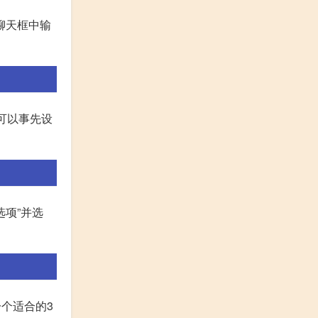
在聊天框中输
也可以事先设
选项”并选
一个适合的3