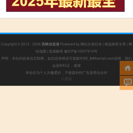
Copyright © 2012 - 2026
西峡信息港
Powered by
网站分类目录
|
精选推荐文章
|
网
站地图
|
疑难解答
豫ICP备10007919号
声明：本站内容来自互联网，如信息有错误可发邮件到f_fb#foxmail.com说明，我们
会及时纠正，谢谢
本站仅为个人兴趣爱好，不接盈利性广告及商业合作
小男孩