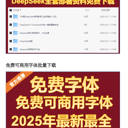
免费可商用字体批量下载