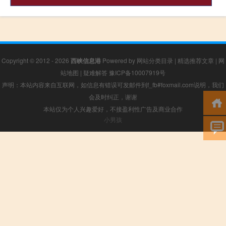
Copyright © 2012 - 2026
西峡信息港
Powered by
网站分类目录
|
精选推荐文章
|
网
站地图
|
疑难解答
豫ICP备10007919号
声明：本站内容来自互联网，如信息有错误可发邮件到f_fb#foxmail.com说明，我们
会及时纠正，谢谢
本站仅为个人兴趣爱好，不接盈利性广告及商业合作
小男孩