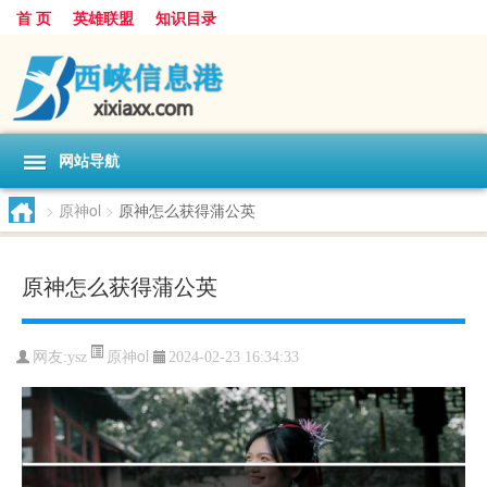
首 页
英雄联盟
知识目录
网站导航
>
原神ol
>
原神怎么获得蒲公英
原神怎么获得蒲公英
原神ol
网友:
ysz
2024-02-23 16:34:33