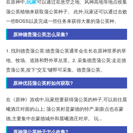
玩家
在原神中,
可以通过在悬空之地、风神高地等地点收集
蒲公英植物来获取蒲公英种子。 此外,玩家还可以通过击败
一些BOSS以及完成一些任务来获得大量的蒲公英种。
原神德贵蒲公英怎么采集?
1. 找到德贵蒲公英:德贵蒲公英通常会生长在原神世界的草
地、牧场、道路和野外草丛里。2. 采集德贵蒲公英:走近德
贵蒲公英,按下“交互”键即可采集。德贵蒲公英。
原神优菈蒲公英籽如何获取?
在《原神》游戏中,玩家想要获得蒲公英的种子,可以前往晨
曦酒庄对面的山上; 蒲公英籽是蒙德的特产,刷新点也在蒙
德,主要集中在蒙德城外和晨曦酒庄对岸。 玩...
原神蒲公英种子怎么收集?