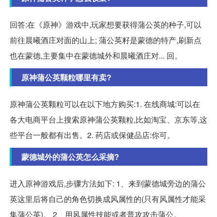
回答:在《原神》游戏中,玩家想要获得蒲公英的种子,可以
前往晨曦酒庄对面的山上; 蒲公英籽是蒙德的特产,刷新点
也在蒙德,主要集中在蒙德城外和晨曦酒庄对... 回。
原神蒲公英颗粒哪里有卖?
原神蒲公英颗粒可以在以下地方购买:1. 在线商城:可以在
各大电商平台上搜索原神蒲公英颗粒,比如淘宝、京东等,这
些平台一般都有出售。2. 药店或保健品店:你可。
蒙德城外的蒲公英怎么采摘?
进入原神游戏后,步骤方法如下: 1、来到蒙德城旁边的蒲公
英这里后将自己的角色切换成风属性的(只有风属性才能采
集蒲公英)。 2、用风属性技能或者普攻攻击蒲公。