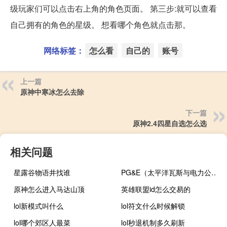
级玩家们可以点击右上角的角色页面。 第三步:就可以查看
自己拥有的角色的星级。 想看哪个角色就点击那。
网络标签：
怎么看
自己的
账号
上一篇
原神中寒冰怎么去除
下一篇
原神2.4四星自选怎么选
相关问题
星露谷物语井找谁
PG&E（太平洋瓦斯与电力公司）：已获得在波兰海域建设离岸风电场相关的人工岛屿、建筑和设备的许可
原神怎么进入马达山顶
英雄联盟id怎么交易的
lol新模式叫什么
lol符文什么时候解锁
lol哪个郊区人最菜
lol秒退机制多久刷新