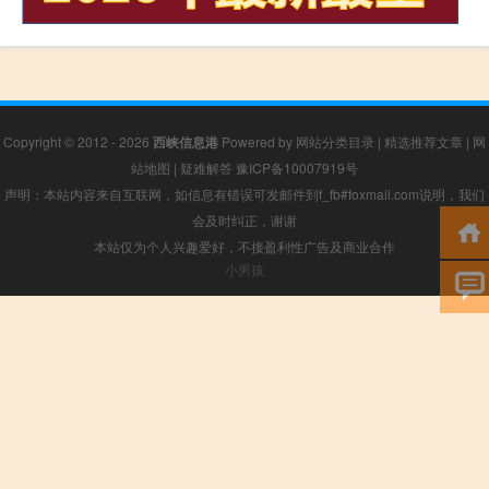
Copyright © 2012 - 2026
西峡信息港
Powered by
网站分类目录
|
精选推荐文章
|
网
站地图
|
疑难解答
豫ICP备10007919号
声明：本站内容来自互联网，如信息有错误可发邮件到f_fb#foxmail.com说明，我们
会及时纠正，谢谢
本站仅为个人兴趣爱好，不接盈利性广告及商业合作
小男孩