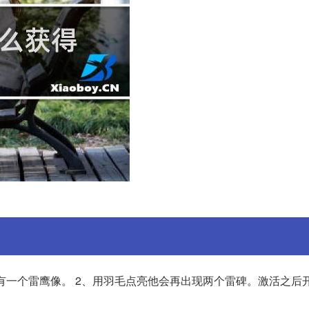
边有一个雷鹰像。 2、用羽毛点亮他会再出现两个雷碑。激活之后