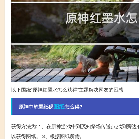
以下围绕“原神红墨水怎么获得”主题解决网友的困惑
图纸
原神中笔墨纸砚
怎么得?
获得方法为: 1、在原神游戏中到茂知祭场传送点,找到旁
以获得图纸。 3、根据图纸所需。