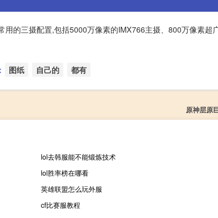
常用的三摄配置,包括5000万像素的IMX766主摄、800万像素超
：
图纸
自己的
都有
原神层原
lol去韩服能不能锻炼技术
lol胜率榜在哪看
英雄联盟怎么玩外服
cf比赛服教程