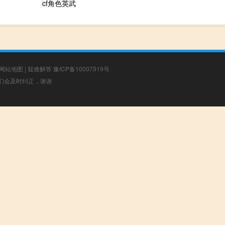
cf角色英武
网站地图
|
疑难解答
豫ICP备10007919号
，我们会及时纠正，谢谢