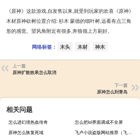
《原神》这款游戏,自发售以来,就受到玩家的欢喜《原神》
木材原神砍树位置介绍: 杉木 蒙德的细叶树,远看有点三角
形的感觉。望风角附近有很多,奔狼领上方刷好。
网络标签：
木头
木材
神木
上一篇
原神扩散效果怎么取消
下一篇
原神怎么到青岛
相关问题
怎么进幻境热血传奇
怎么把lol界面调成不全屏
原神怎么恢复死域
飞卢小说盗版网站推荐（飞卢小说盗版网站2017）