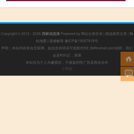
Copyright © 2012 - 2026
西峡信息港
Powered by
网站分类目录
|
精选推荐文章
|
网
站地图
|
疑难解答
豫ICP备10007919号
声明：本站内容来自互联网，如信息有错误可发邮件到f_fb#foxmail.com说明，我们
会及时纠正，谢谢
本站仅为个人兴趣爱好，不接盈利性广告及商业合作
小男孩