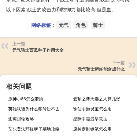
以下因素:战士的攻击力和防御力都比较高,但是血。
网络标签：
元气
角色
骑士
上一篇
元气骑士西瓜种子作用大全
下一篇
元气骑士蟒蛇能合成什么
相关问题
原神小86怎么带抽
云顶之弈天选之人算几张
英雄联盟为什么账号进不去
诛仙手游灵宝怎么用
逃离邮轮攻略
星际争霸最早竞技
艾尔登法环红狮子墓地攻略
原神定制钢笔怎么用