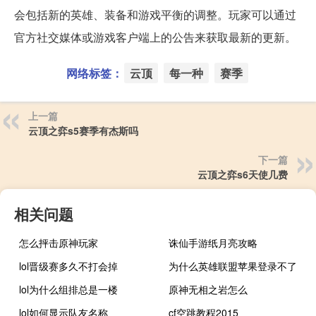
会包括新的英雄、装备和游戏平衡的调整。玩家可以通过
官方社交媒体或游戏客户端上的公告来获取最新的更新。
网络标签：
云顶
每一种
赛季
上一篇
云顶之弈s5赛季有杰斯吗
下一篇
云顶之弈s6天使几费
相关问题
怎么抨击原神玩家
诛仙手游纸月亮攻略
lol晋级赛多久不打会掉
为什么英雄联盟苹果登录不了
lol为什么组排总是一楼
原神无相之岩怎么
lol如何显示队友名称
cf空跳教程2015