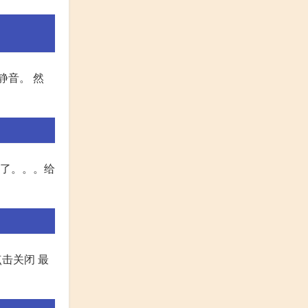
静音。 然
会了。。。给
点击关闭 最