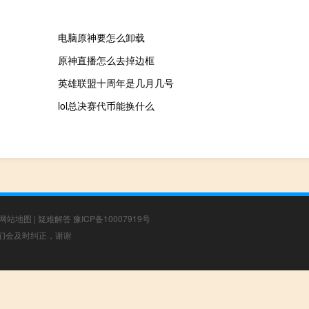
电脑原神要怎么卸载
原神直播怎么去掉边框
英雄联盟十周年是几月几号
lol总决赛代币能换什么
网站地图
|
疑难解答
豫ICP备10007919号
，我们会及时纠正，谢谢