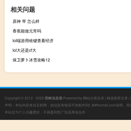
相关问题
原神 琴 怎么样
香蕉能做元宵吗
lol端游用啥键查看经济
lol大还是cf大
保卫萝卜冰雪攻略12
Copyright © 2012 - 2026
西峡信息港
Powered by
网站分类目录
|
精选推荐文章
|
声明：本站内容来自互联网，如信息有错误可发邮件到f_fb#foxmail.com说明
本站仅为个人兴趣爱好，不接盈利性广告及商业合作