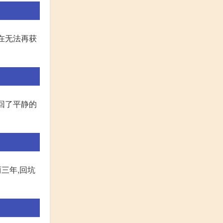
在无法再获
换回了平静的
三年,回坑