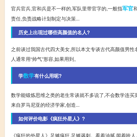
军官
官兵官兵,官和兵是不一样的,军队里带官字的,一般指
责任,负责战略计划制定与决策...
历史上出现过哪些高颜值的名人?
之前谈过我国古代四大美女,所以本文专谈古代高颜值男性
人通常用“帅气”形容,如果用到。
数学
学
有什么用呢?
数学能锻炼思维之类的老生常谈就不多说了,不会数学连买
来自罗马尼亚的经济学家,创造...
如何评价电影《疯狂外星人》?
《疯狂的外星人》足够疯狂,足够讽刺。看着油腻,闻着呛人