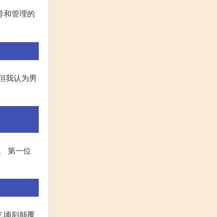
导和管理的
但我认为男
。 第一位
,顷刻颠覆