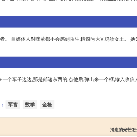
者。 自媒体人对咪蒙都不会感到陌生,情感号大V,鸡汤女王。 
站在一个车子边边,那是邮递东西的,点他后,弹出来一个框,输入收信人
：
军官
数学
金枪
消逝的光芒怎么