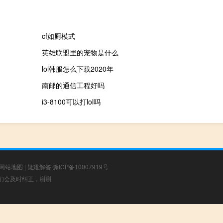
cf如厕模式
英雄联盟里的宠物是什么
lol韩服怎么下载2020年
南邮的通信工程好吗
i3-8100可以打lol吗
网站地图
|
疑难解答
豫ICP备10007919号
，我们会及时纠正，谢谢