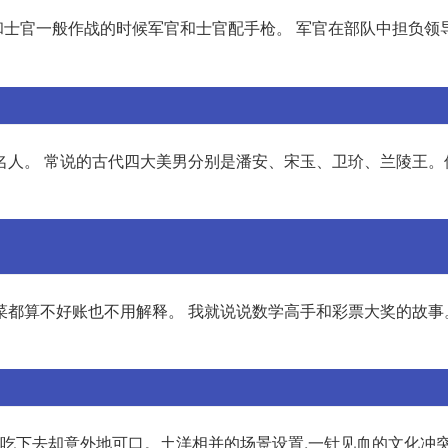
和士官一般作战的时候军官和士官配手枪。 军官在部队中担负领
名人。 常说的古代四大美男分别是潘安、宋玉、卫玠、兰陵王。
菜都算不好账也不用解释。 我就说说数学高手和彩票大奖的故事
,吃下去却意外地可口。土洋相并的场景设置,一针见血的文化冲突