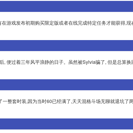
,只有在游戏发布初期购买限定版或者在线完成特定任务才能获得,现
首之后, 便过着三年风平浪静的日子。虽然被Sylvia骗了, 但是总算
买了一整套时装,因为当时60已经满了,天天混格斗场无聊就退坑了两