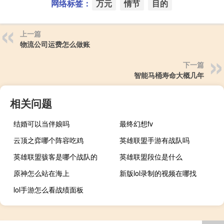
网络标签：
万元
情节
目的
上一篇
物流公司运费怎么做账
下一篇
智能马桶寿命大概几年
相关问题
结婚可以当伴娘吗
最终幻想fv
云顶之弈哪个阵容吃鸡
英雄联盟手游有战队吗
英雄联盟骇客是哪个战队的
英雄联盟段位是什么
原神怎么站在海上
新版lol录制的视频在哪找
lol手游怎么看战绩面板