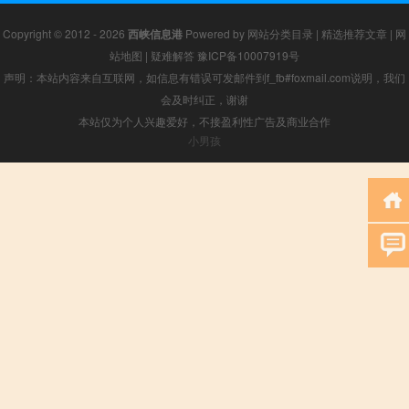
Copyright © 2012 - 2026
西峡信息港
Powered by
网站分类目录
|
精选推荐文章
|
网
站地图
|
疑难解答
豫ICP备10007919号
声明：本站内容来自互联网，如信息有错误可发邮件到f_fb#foxmail.com说明，我们
会及时纠正，谢谢
本站仅为个人兴趣爱好，不接盈利性广告及商业合作
小男孩