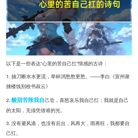
以下是一些表达“心里的苦自己扛”情感的古诗：
1. 抽刀断水水更流，举杯消愁愁更愁。——李白《宣州谢
朓楼饯别校书叔云》
酸甜苦辣
我自
2.
己尝，喜怒哀乐我自己扛；我就是自己
的太阳，无须凭借谁的光。
3. 没有避风港，也没有后台，风再大，雨再狂，我都要自
己扛。