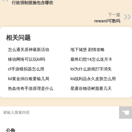
行政强制措施包含哪些
下一篇
reward可数吗
相关问题
怎么通关原神最新活动
地下城堡 剧情攻略
移动网络可以玩lol吗
最终幻想14怎么送月卡
cf手游模拟器怎么用
lol为什么游戏打字消失
lol黄金掉白银要输几局
lol战利品永久皮肤怎么用
热血传奇手游原理是什么
星露谷物语树脂要几天
☚
公告