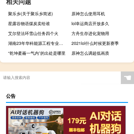
相关问题
聚乐乡(关于聚乐乡简述)
原神怎么使用耳机
星露谷物语煤炭卖给谁
lol幸运商店开放多久
艾尔登法环雪山任务四个火
方舟生存进化宠物用
湖南23年华科能源工程专业最高录取分是多少 湖南大学录取分数线2023
2021lol什么时候更新赛季
“乾坤橐籥一气内”的出处是哪里
原神怎么调超低画质
☚
公告