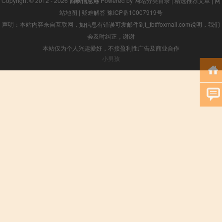
Copyright © 2012 - 2026
西峡信息港
Powered by
网站分类目录
|
精选推荐文章
|
网
站地图
|
疑难解答
豫ICP备10007919号
声明：本站内容来自互联网，如信息有错误可发邮件到f_fb#foxmail.com说明，我们
会及时纠正，谢谢
本站仅为个人兴趣爱好，不接盈利性广告及商业合作
小男孩