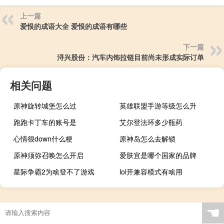
上一篇
爱恨的成语大全 爱恨的成语有哪些
下一篇
浔兴股份：汽车内饰拉链目前尚未形成实际订单
相关问题
原神旋转城堡怎么过
英雄联盟手游等级怎么升
跑跑卡丁车的账号是
艾尔登法环多少瓶药
心情很down什么梗
原神岛怎么去解锁
原神须弥召唤怎么开启
爱肤宜是哪个国家的品牌
星际争霸2为啥登不了游戏
lol开兼容模式有啥用
☚