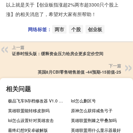
以上就是关于【创业板指涨超2%两市超3300只个股上
涨】的相关消息了，希望对大家有所帮助！
网络标签：
两市
个股
创业板
上一篇
证券时报头版：缓释资金压力给房企更多定价空间
下一篇
英国8月CBI零售销售差值 -44预期-15前值-25
相关问题
极品飞车9存档修改器 V1.0 绿色免费版（极品飞车9存档修改器 V1.0 绿色免费版功能简介）
lol怎么删区号
英雄联盟能转移皮肤吗
原神怎么获得咸鱼弓子
lol怎么设置针对英雄攻击
英雄联盟荆棘之甲叠加吗
最终幻想9安卓破解版
英雄联盟用什么显示器最好