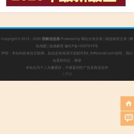
Copyright © 2012 - 2026
西峡信息港
Powered by
网站分类目录
|
精选推荐文章
|
网
站地图
|
疑难解答
豫ICP备10007919号
声明：本站内容来自互联网，如信息有错误可发邮件到f_fb#foxmail.com说明，我们
会及时纠正，谢谢
本站仅为个人兴趣爱好，不接盈利性广告及商业合作
小男孩