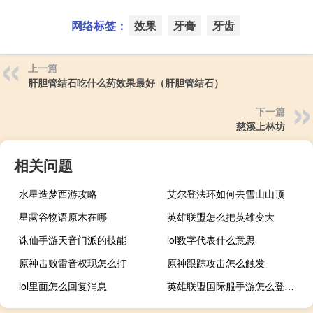
网络标签：
效果
牙膏
牙齿
上一篇
肝胆管结石吃什么药效果最好（肝胆管结石）
下一篇
慈溪上林坊
相关问题
水星造梦西游攻略
艾尔登法环如何去雪山山顶
星露谷物语原木在哪
英雄联盟怎么把英雄变大
诛仙手游天音门派的技能
lol数字代表什么意思
原神击败雷音权现怎么打
原神跟踪攻击怎么触发
lol里面怎么回复消息
英雄联盟国际服手游怎么登录进去