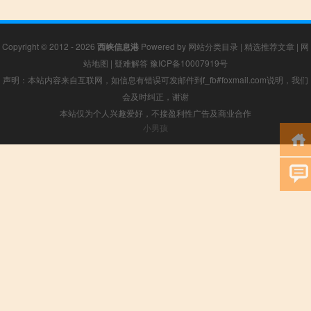
Copyright © 2012 - 2026
西峡信息港
Powered by
网站分类目录
|
精选推荐文章
|
网
站地图
|
疑难解答
豫ICP备10007919号
声明：本站内容来自互联网，如信息有错误可发邮件到f_fb#foxmail.com说明，我们
会及时纠正，谢谢
本站仅为个人兴趣爱好，不接盈利性广告及商业合作
小男孩