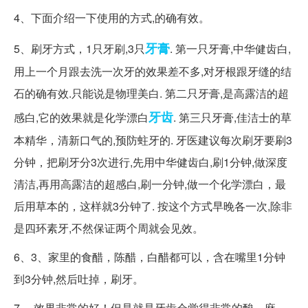
4、下面介绍一下使用的方式,的确有效。
牙膏
5、刷牙方式，1只牙刷,3只
. 第一只牙膏,中华健齿白,
用上一个月跟去洗一次牙的效果差不多,对牙根跟牙缝的结
石的确有效.只能说是物理美白. 第二只牙膏,是高露洁的超
牙齿
感白,它的效果就是化学漂白
. 第三只牙膏,佳洁士的草
本精华，清新口气的,预防蛀牙的. 牙医建议每次刷牙要刷3
分钟，把刷牙分3次进行,先用中华健齿白,刷1分钟,做深度
清洁,再用高露洁的超感白,刷一分钟,做一个化学漂白，最
后用草本的，这样就3分钟了. 按这个方式早晚各一次,除非
是四环素牙,不然保证两个周就会见效。
6、3、家里的食醋，陈醋，白醋都可以，含在嘴里1分钟
到3分钟,然后吐掉，刷牙。
7、 效果非常的好！但是就是牙齿会觉得非常的酸，麻