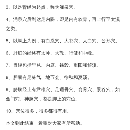
3、以足肾经为起点，称为涌泉穴。
4、涌泉穴后到达足内踝，即足内有软骨，再上行至太溪
之类。
5、以脚上为例，有白胤穴、大都穴、太白穴、公孙穴。
6、肝脏的经络有太冲、大敦、行健和中峰。
7、胃经包括里兑、内庭、钱毂、重阳和解溪。
8、胆囊有足林气、地五会、徐秋和夏溪。
9、膀胱经上有尹稚穴、足通骨穴、俞骨穴、景谷穴，如
金门穴、神脉穴，都是脚上的穴位。
10、穴位很多，很多都很有用。
本文到此结束，希望对大家有所帮助。