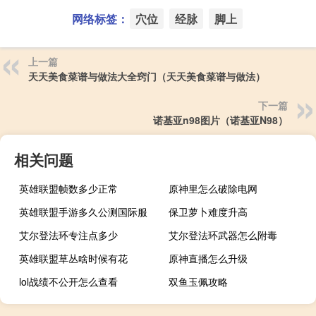
网络标签：
穴位
经脉
脚上
上一篇
天天美食菜谱与做法大全窍门（天天美食菜谱与做法）
下一篇
诺基亚n98图片（诺基亚N98）
相关问题
英雄联盟帧数多少正常
原神里怎么破除电网
英雄联盟手游多久公测国际服
保卫萝卜难度升高
艾尔登法环专注点多少
艾尔登法环武器怎么附毒
英雄联盟草丛啥时候有花
原神直播怎么升级
lol战绩不公开怎么查看
双鱼玉佩攻略