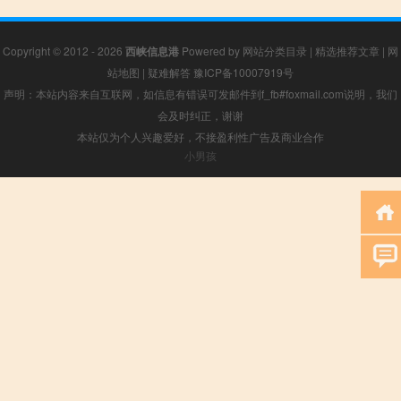
Copyright © 2012 - 2026
西峡信息港
Powered by
网站分类目录
|
精选推荐文章
|
网
站地图
|
疑难解答
豫ICP备10007919号
声明：本站内容来自互联网，如信息有错误可发邮件到f_fb#foxmail.com说明，我们
会及时纠正，谢谢
本站仅为个人兴趣爱好，不接盈利性广告及商业合作
小男孩