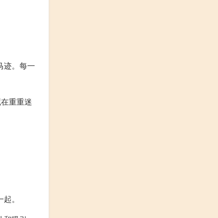
马迹。每一
藏在重重迷
一起。