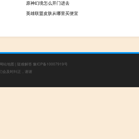
原神幻境怎么开门进去
英雄联盟皮肤从哪里买便宜
网站地图
|
疑难解答
豫ICP备10007919号
，我们会及时纠正，谢谢