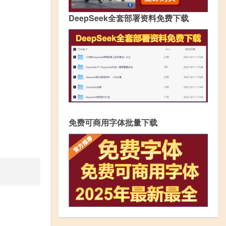
DeepSeek全套部署资料免费下载
免费可商用字体批量下载