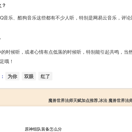
火？
QQ音乐、酷狗音乐这些都有不少人听，特别是网易云音乐，评论
？
静的时候听，或者心情有点低落的时候听，特别能引起共鸣，当
足哦！
：
为你
双眼
红了
魔兽世界法师天赋加点推荐,冰法 魔兽世界法
原神组队装备怎么分