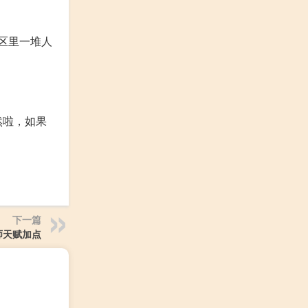
区里一堆人
然啦，如果
下一篇
师天赋加点