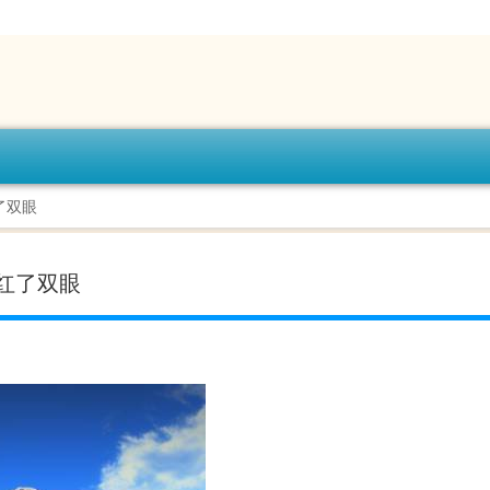
了双眼
红了双眼