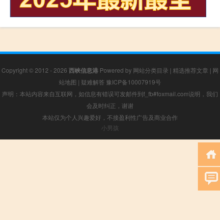
Copyright © 2012 - 2026
西峡信息港
Powered by
网站分类目录
|
精选推荐文章
|
网
站地图
|
疑难解答
豫ICP备10007919号
声明：本站内容来自互联网，如信息有错误可发邮件到f_fb#foxmail.com说明，我们
会及时纠正，谢谢
本站仅为个人兴趣爱好，不接盈利性广告及商业合作
小男孩