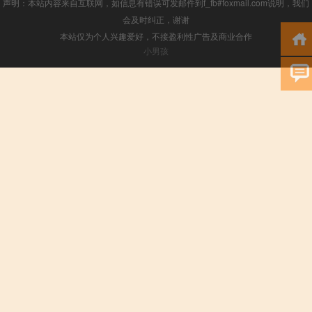
声明：本站内容来自互联网，如信息有错误可发邮件到f_fb#foxmail.com说明，我们
会及时纠正，谢谢
本站仅为个人兴趣爱好，不接盈利性广告及商业合作
小男孩