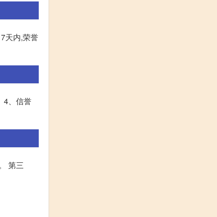
7天内,荣誉
 4、信誉
。 第三