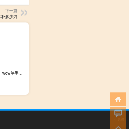
下一篇
最多补多少刀
wow推荐几把比较好看的单手剑,准备幻化（最好说下出处） wow单手剑幻化
小男孩