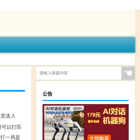
☚
公告
故意送人
级可以打匹
每打一局是