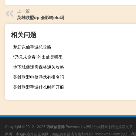
上一篇
英雄联盟dpi会影响elo吗
相关问题
梦幻诛仙手游总攻略
“乃见未饶春”的出处是哪里
地下城堡迷雾森林通关攻略
英雄联盟电脑游戏有排名吗
英雄联盟手游什么时间开服
Copyright © 2012 - 2026
西峡信息港
Powered by
网站分类目录
|
精选推荐文章
|
声明：本站内容来自互联网，如信息有错误可发邮件到f_fb#foxmail.com说明