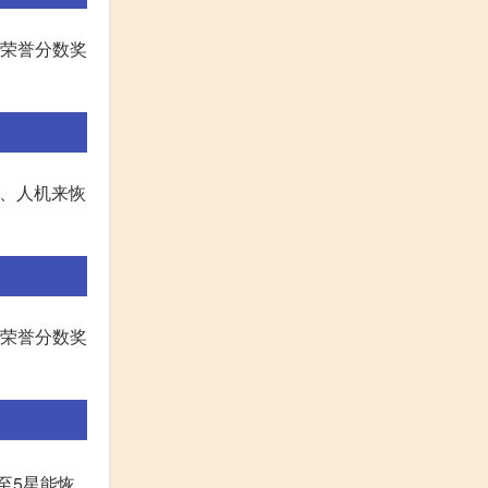
到荣誉分数奖
乐、人机来恢
到荣誉分数奖
至5星能恢