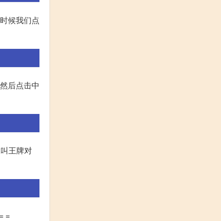
个时候我们点
 4然后点击中
,叫王牌对
 =