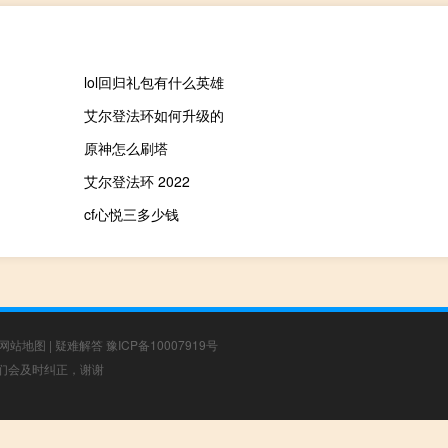
lol回归礼包有什么英雄
艾尔登法环如何升级的
原神怎么刷塔
艾尔登法环 2022
cf心悦三多少钱
网站地图
|
疑难解答
豫ICP备10007919号
，我们会及时纠正，谢谢