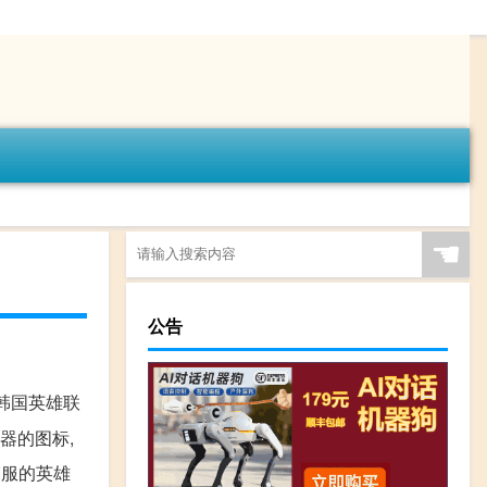
☚
公告
韩国英雄联
器的图标,
韩服的英雄