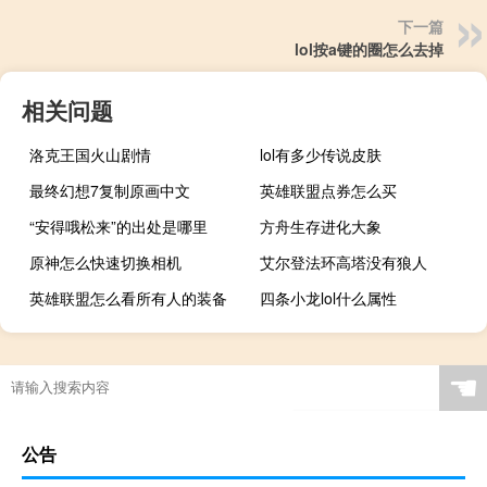
下一篇
lol按a键的圈怎么去掉
相关问题
洛克王国火山剧情
lol有多少传说皮肤
最终幻想7复制原画中文
英雄联盟点券怎么买
“安得哦松来”的出处是哪里
方舟生存进化大象
原神怎么快速切换相机
艾尔登法环高塔没有狼人
英雄联盟怎么看所有人的装备
四条小龙lol什么属性
☚
公告