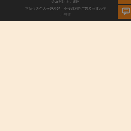
会及时纠正，谢谢
本站仅为个人兴趣爱好，不接盈利性广告及商业合作
小男孩