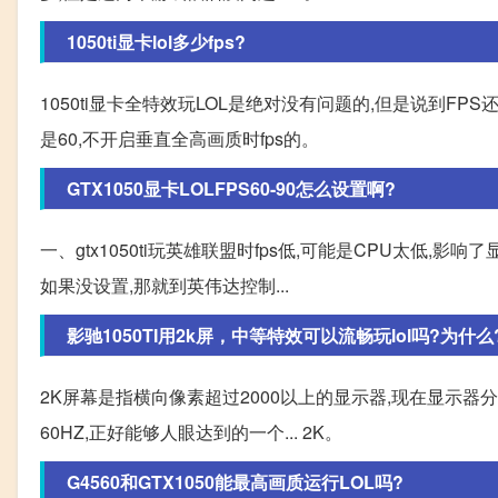
1050ti显卡lol多少fps?
1050ti显卡全特效玩LOL是绝对没有问题的,但是说到F
是60,不开启垂直全高画质时fps的。
GTX1050显卡LOLFPS60-90怎么设置啊?
一、gtx1050ti玩英雄联盟时fps低,可能是CPU太低
如果没设置,那就到英伟达控制...
影驰1050TI用2k屏，中等特效可以流畅玩lol吗?为什么
2K屏幕是指横向像素超过2000以上的显示器,现在显示器分为
60HZ,正好能够人眼达到的一个... 2K。
G4560和GTX1050能最高画质运行LOL吗?