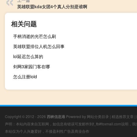
上一篇
英雄联盟kda女团4个真人分别是谁啊
相关问题
手柄消逝的光芒怎么刷
英雄联盟排位人机怎么回事
lol延迟怎么算的
剑网3家园门客在哪
怎么注册lold
Copyright © 2012 - 2026
西峡信息港
Powered by
网站分类目录
|
精选推荐文章
|
声明：本站内容来自互联网，如信息有错误可发邮件到f_fb#foxmail.com说明
本站仅为个人兴趣爱好，不接盈利性广告及商业合作