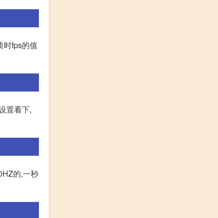
时fps的值
设置看下,
HZ的,一秒