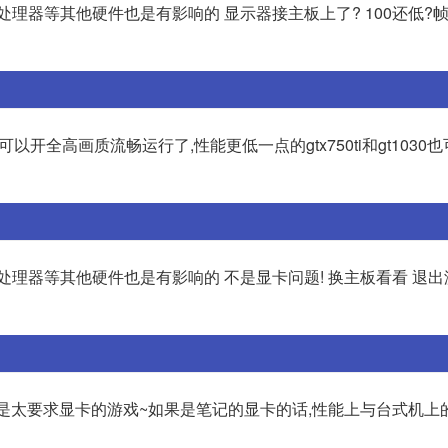
理器等其他硬件也是有影响的 显示器接主板上了? 100还低?帧
就可以开全高画质流畅运行了,性能更低一点的gtx750ti和gt1030也
处理器等其他硬件也是有影响的 不是显卡问题! 换主板看看 退
都不算是太要求显卡的游戏~如果是笔记的显卡的话,性能上与台式机