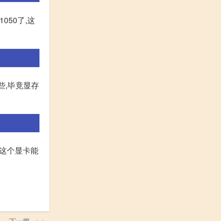
050了,这
一些,毕竟显存
,这个显卡能