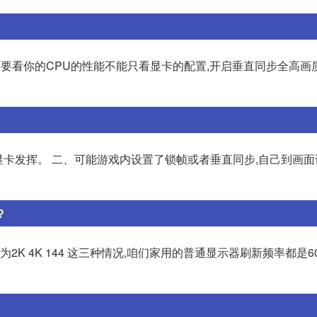
PS还要看你的CPU的性能不能只看显卡的配置,开启垂直同步全高画质
,影响了显卡发挥。 二、可能游戏内设置了锁帧或者垂直同步,自己到画面
?
2K 4K 144 这三种情况,咱们家用的普通显示器刷新频率都是60