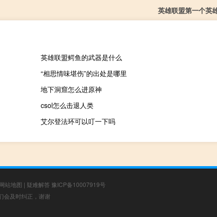
英雄联盟第一个英
英雄联盟鳄鱼的武器是什么
“相思情味堪伤”的出处是哪里
地下洞窟怎么进原神
csol怎么击退人类
艾尔登法环可以叮一下吗
网站地图
|
疑难解答
豫ICP备10007919号
，我们会及时纠正，谢谢