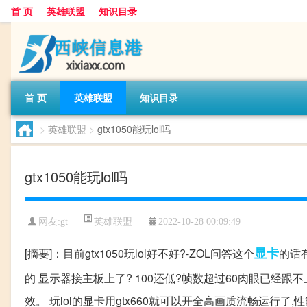
首 页
英雄联盟
知识目录
首 页
英雄联盟
知识目录
>
英雄联盟
>
gtx1050能玩lol吗
gtx1050能玩lol吗
英雄联盟
网友:
gt
2022-10-28 00:09:49
显卡
[摘要]：目前gtx1050玩lol好不好?-ZOL问答这个
的话
的 显示器接主板上了? 100还低?帧数超过60肉眼已经跟不
效。 玩lol的显卡用gtx660就可以开全高画质流畅运行了,性能更