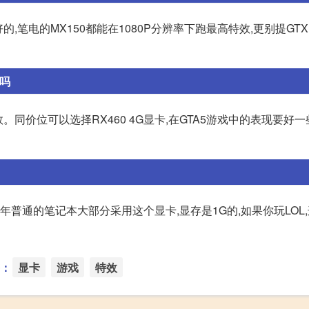
笔电的MX150都能在1080P分辨率下跑最高特效,更别提GTX1
卡吗
特效。同价位可以选择RX460 4G显卡,在GTA5游戏中的表现要好
1年普通的笔记本大部分采用这个显卡,显存是1G的,如果你玩LOL
：
显卡
游戏
特效