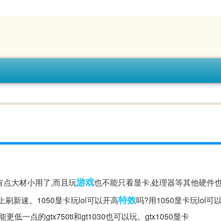
游戏
有点大材小用了,而且玩
也不能只看显卡,处理器等其他硬件
特效
上刷新速。1050显卡玩lol可以开高
吗?用1050显卡玩lol
低一点的gtx750ti和gt1030也可以玩。gtx1050显卡