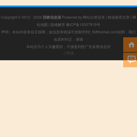
Copyright © 2012 - 2026
西峡信息港
Powered by
网站分类目录
|
精选推荐文章
|
网
站地图
|
疑难解答
豫ICP备10007919号
声明：本站内容来自互联网，如信息有错误可发邮件到f_fb#foxmail.com说明，我们
会及时纠正，谢谢
本站仅为个人兴趣爱好，不接盈利性广告及商业合作
小男孩