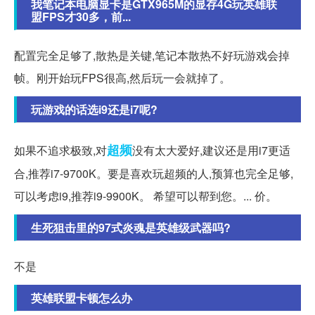
我笔记本电脑显卡是GTX965M的显存4G玩英雄联
盟FPS才30多，前...
配置完全足够了,散热是关键,笔记本散热不好玩游戏会掉
帧。刚开始玩FPS很高,然后玩一会就掉了。
玩游戏的话选i9还是i7呢?
超频
如果不追求极致,对
没有太大爱好,建议还是用i7更适
合,推荐i7-9700K。要是喜欢玩超频的人,预算也完全足够,
可以考虑i9,推荐i9-9900K。 希望可以帮到您。... 价。
生死狙击里的97式炎魂是英雄级武器吗?
不是
英雄联盟卡顿怎么办