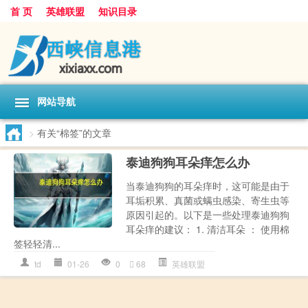
首 页
英雄联盟
知识目录
网站导航
>
有关“棉签”的文章
泰迪狗狗耳朵痒怎么办
当泰迪狗狗的耳朵痒时，这可能是由于
耳垢积累、真菌或螨虫感染、寄生虫等
原因引起的。以下是一些处理泰迪狗狗
耳朵痒的建议： 1. 清洁耳朵 ： 使用棉
签轻轻清...
td
01-26
0
68
英雄联盟