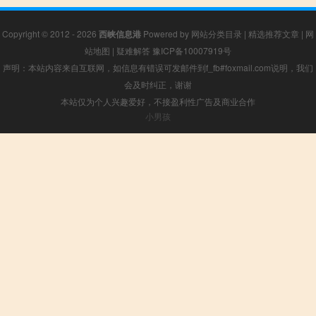
Copyright © 2012 - 2026
西峡信息港
Powered by
网站分类目录
|
精选推荐文章
|
网
站地图
|
疑难解答
豫ICP备10007919号
声明：本站内容来自互联网，如信息有错误可发邮件到f_fb#foxmail.com说明，我们
会及时纠正，谢谢
本站仅为个人兴趣爱好，不接盈利性广告及商业合作
小男孩