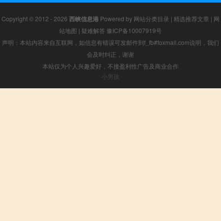
Copyright © 2012 - 2026
西峡信息港
Powered by
网站分类目录
|
精选推荐文章
|
网
站地图
|
疑难解答
豫ICP备10007919号
声明：本站内容来自互联网，如信息有错误可发邮件到f_fb#foxmail.com说明，我们
会及时纠正，谢谢
本站仅为个人兴趣爱好，不接盈利性广告及商业合作
小男孩