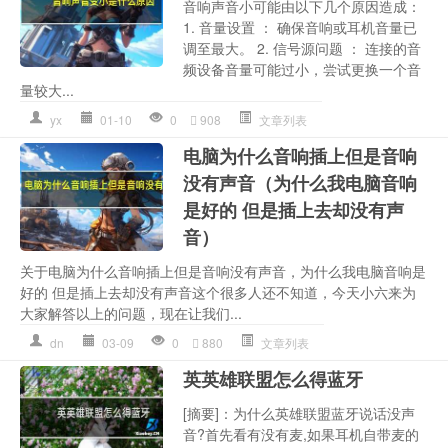
音响声音小可能由以下几个原因造成：
1. 音量设置 ： 确保音响或耳机音量已
调至最大。 2. 信号源问题 ： 连接的音
频设备音量可能过小，尝试更换一个音
量较大...
yx
01-10
0
908
文章列表
电脑为什么音响插上但是音响
没有声音（为什么我电脑音响
是好的 但是插上去却没有声
音）
关于电脑为什么音响插上但是音响没有声音，为什么我电脑音响是
好的 但是插上去却没有声音这个很多人还不知道，今天小六来为
大家解答以上的问题，现在让我们...
dn
03-09
0
880
文章列表
英英雄联盟怎么得蓝牙
[摘要]：为什么英雄联盟蓝牙说话没声
音?首先看有没有麦,如果耳机自带麦的