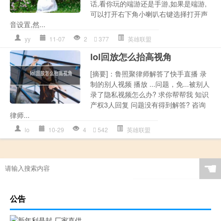
话,看你玩的端游还是手游,如果是端游,
可以打开右下角小喇叭右键选择打开声
音设置,然...
yy
11-07
2
377
英雄联盟
lol回放怎么抬高视角
[摘要]：鲁照聚律师解答了快手直播 录
制的别人视频 播放 ...问题，免...被别人
录了隐私视频怎么办? 求你帮帮我 知识
产权3人回复 问题没有得到解答? 咨询
律师...
lo
10-29
4
542
英雄联盟
☚
公告