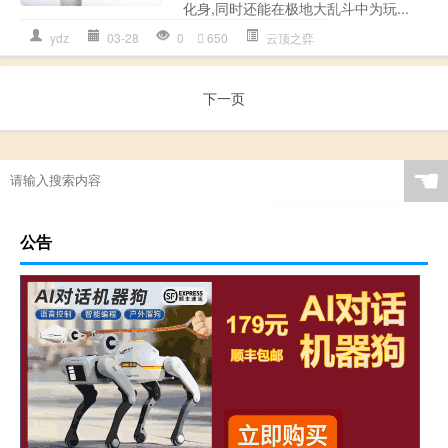
化身,同时还能在极地大乱斗中为玩...
ydz
03-28
0
650
云顶之弈
下一页
☚
公告