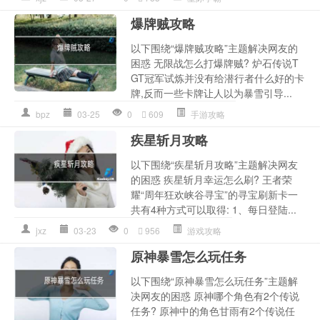
爆牌贼攻略
以下围绕“爆牌贼攻略”主题解决网友的
困惑 无限战怎么打爆牌贼? 炉石传说T
GT冠军试炼并没有给潜行者什么好的卡
牌,反而一些卡牌让人以为暴雪引导...
bpz
03-25
0
609
手游攻略
疾星斩月攻略
以下围绕“疾星斩月攻略”主题解决网友
的困惑 疾星斩月幸运怎么刷? 王者荣
耀“周年狂欢峡谷寻宝”的寻宝刷新卡一
共有4种方式可以取得: 1、每日登陆...
jxz
03-23
0
956
游戏攻略
原神暴雪怎么玩任务
以下围绕“原神暴雪怎么玩任务”主题解
决网友的困惑 原神哪个角色有2个传说
任务? 原神中的角色甘雨有2个传说任