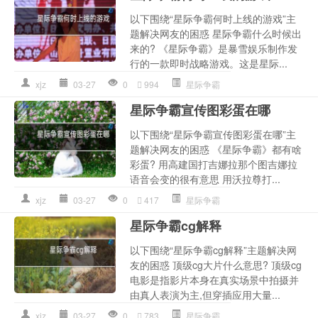
以下围绕“星际争霸何时上线的游戏”主
题解决网友的困惑 星际争霸什么时候出
来的? 《星际争霸》是暴雪娱乐制作发
行的一款即时战略游戏。这是星际...
xjz
03-27
0
994
星际争霸
星际争霸宣传图彩蛋在哪
以下围绕“星际争霸宣传图彩蛋在哪”主
题解决网友的困惑 《星际争霸》都有啥
彩蛋? 用高建国打吉娜拉那个图吉娜拉
语音会变的很有意思 用沃拉尊打...
xjz
03-27
0
417
星际争霸
星际争霸cg解释
以下围绕“星际争霸cg解释”主题解决网
友的困惑 顶级cg大片什么意思? 顶级cg
电影是指影片本身在真实场景中拍摄并
由真人表演为主,但穿插应用大量...
xjz
03-27
0
783
星际争霸