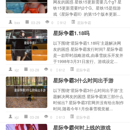
网友的困惑 星铁15更新需要几个g? 星
铁15更新需要约2个G。星铁15是指游
戏《星际争霸II》的第15个版本更新...
bxx
03-29
0
912
星际争霸
星际争霸1.18吗
以下围绕“星际争霸1.18吗”主题解决网
友的困惑 星际争霸发行时间? 星际争霸
是一款即时战略游戏,由暴雪娱乐开发并
于1998年3月31日发行。游戏设定...
xjz
03-28
0
612
星际争霸
星际争霸3什么时间出手游
以下围绕“星际争霸3什么时间出手游”主
题解决网友的困惑 星际争霸第三部什么
时候出? 星际争霸3官网并没有给出制作
时间,随着今年1月份暴雪视觉被...
xjz
03-28
0
613
星际争霸
星际争霸何时上线的游戏