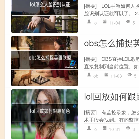
[摘要]：LOL手游如何人脸
脸识别认证就可以了。 2.
lo
11-04
5
obs怎么捕捉
[摘要]：OBS直播LO
直接复制到当前位置。如图所
ob
11-03
5
lol回放如何
[摘要]：有监控录象，
术手段会找到。有的监控资
lo
10-31
3