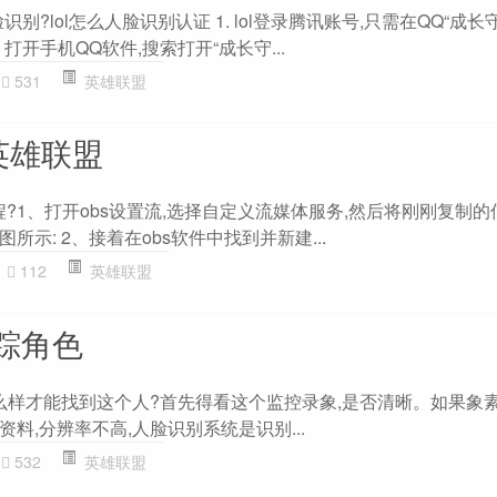
识别?lol怎么人脸识别认证 1. lol登录腾讯账号,只需在QQ“成长
 打开手机QQ软件,搜索打开“成长守...
531
英雄联盟
英雄联盟
L教程?1、打开obs设置流,选择自定义流媒体服务,然后将刚刚复制
示: 2、接着在obs软件中找到并新建...
112
英雄联盟
跟踪角色
怎么样才能找到这个人?首先得看这个监控录象,是否清晰。如果象素
料,分辨率不高,人脸识别系统是识别...
532
英雄联盟