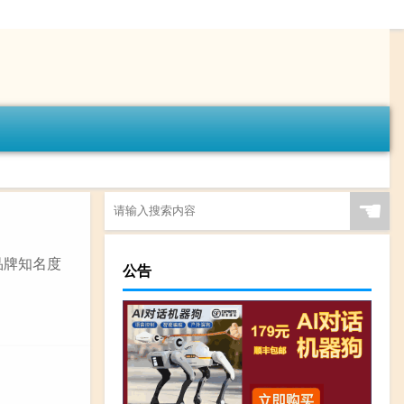
☚
品牌知名度
公告