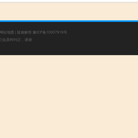
网站地图
|
疑难解答
豫ICP备10007919号
，我们会及时纠正，谢谢